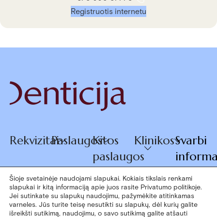
Registruotis internetu
Rekvizitai
Paslaugos
Kitos
Klinikos
Svarbi
paslaugos
informa
Šioje svetainėje naudojami slapukai. Kokiais tikslais renkami
slapukai ir kitą informaciją apie juos rasite Privatumo politikoje.
© 2026
Jei sutinkate su slapukų naudojimu, pažymėkite atitinkamas
+370 660
varneles. Jūs turite teisę nesutikti su slapukų, dėl kurių galite
Denticija
išreikšti sutikimą, naudojimu, o savo sutikimą galite atšauti