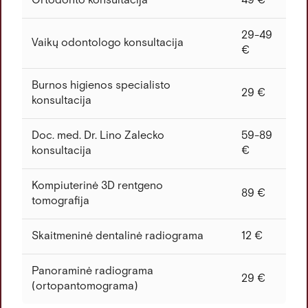
Ortodonto konsultacija
49 €
29-49
Vaikų odontologo konsultacija
€
Burnos higienos specialisto
29 €
konsultacija
Doc. med. Dr. Lino Zalecko
59-89
konsultacija
€
Kompiuterinė 3D rentgeno
89 €
tomografija
Skaitmeninė dentalinė radiograma
12 €
Panoraminė radiograma
29 €
(ortopantomograma)