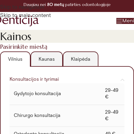
Daugiau nei
80 metų
patirties odontologijoje
Registracija
Skip to navigation
+370 660 07770
Skip to main content
Men
Kainos
Pasirinkite miestą
Vilnius
Kaunas
Klaipėda
Konsultacijos ir tyrimai
29-49
Gydytojo konsultacija
€
29-49
Chirurgo konsultacija
€