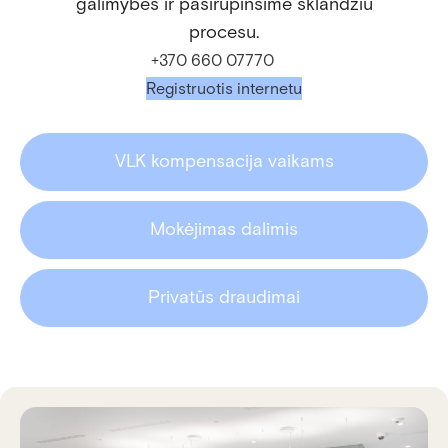
galimybes ir pasirūpinsime sklandžiu
procesu.
+370 660 07770
Registruotis internetu
VLK kompensacija vaikams
Mokėjimas dalimis
Privatūs draudimai