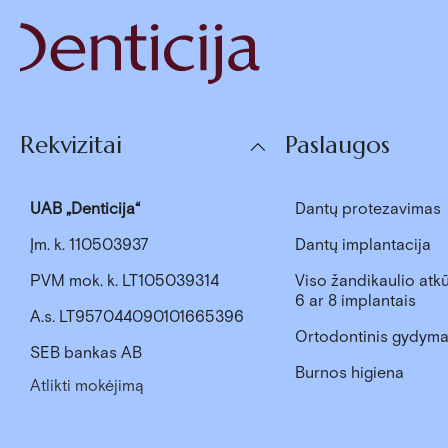
Rekvizitai
Paslaugos
UAB „Denticija“
Dantų protezavimas
Įm. k. 110503937
Dantų implantacija
PVM mok. k. LT105039314
Viso žandikaulio atkū
6 ar 8 implantais
A.s. LT957044090101665396
Ortodontinis gydym
SEB bankas AB
Burnos higiena
Atlikti mokėjimą