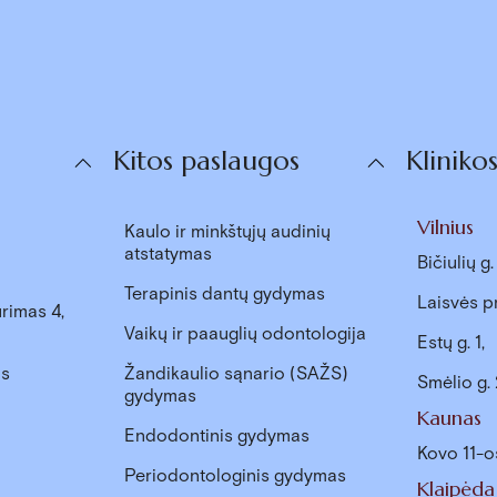
Kitos paslaugos
Kliniko
Vilnius
Kaulo ir minkštųjų audinių
atstatymas
Bičiulių g
Terapinis dantų gydymas
Laisvės p
rimas 4,
Vaikų ir paauglių odontologija
Estų g. 1,
as
Žandikaulio sąnario (SAŽS)
Smėlio g.
gydymas
Kaunas
Endodontinis gydymas
Kovo 11-o
Periodontologinis gydymas
Klaipėda