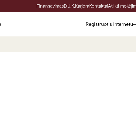
Finansavimas
D.U.K.
Karjera
Kontaktai
Atlikti mokėji
s
Registruotis internetu