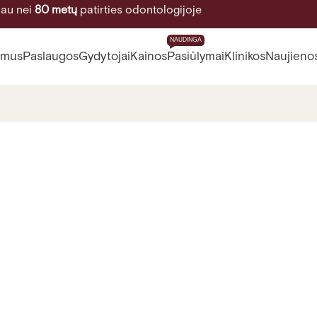
au nei
80 metų
patirties odontologijoje
NAUDINGA
 mus
Paslaugos
Gydytojai
Kainos
Pasiūlymai
Klinikos
Naujieno