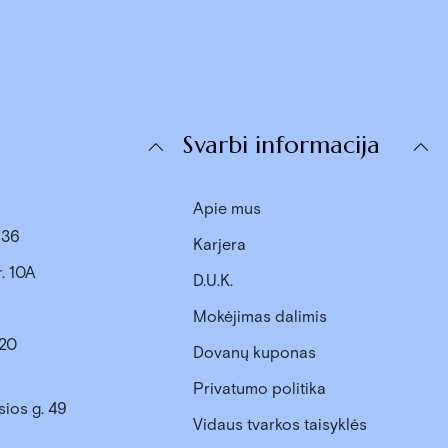
s
Svarbi informacija
Apie mus
. 36
Karjera
r. 10A
D.U.K.
Mokėjimas dalimis
 20
Dovanų kuponas
Privatumo politika
sios g. 49
Vidaus tvarkos taisyklės