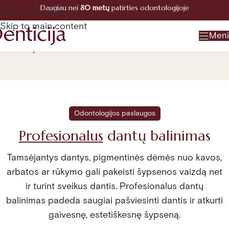
Daugiau nei
80 metų
patirties odontologijoje
Registracija
Skip to navigation
+370 660 07770
Skip to main content
Men
Dantų balinimas
Odontologijos paslaugos
Profesionalus
dantų balinimas
Tamsėjantys dantys, pigmentinės dėmės nuo kavos,
arbatos ar rūkymo gali pakeisti šypsenos vaizdą net
ir turint sveikus dantis. Profesionalus dantų
balinimas padeda saugiai pašviesinti dantis ir atkurti
gaivesnę, estetiškesnę šypseną.