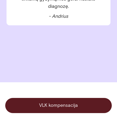
gydytoja Eglė viską išsamiai paaiškino,
švelniai ir profesionaliai atliko visus
gydymus, padėjo įveikti baimes. Dabar
augame su antruoju vaiku – ir jo dantukai
sveiki, nes nuo mažens esame puikiose
rankose. Esame labai dėkingi už rūpestingą
priežiūrą, šilumą ir profesionalumą!
- Inga
VLK kompensacija