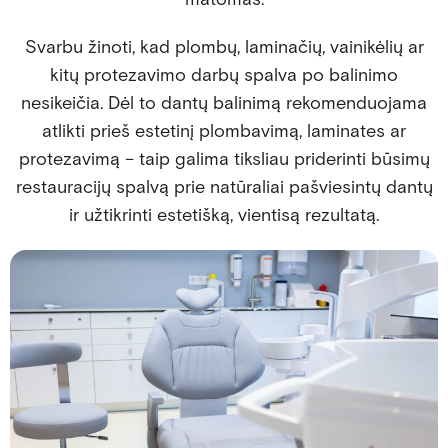
Svarbu žinoti, kad plombų, laminačių, vainikėlių ar
kitų protezavimo darbų spalva po balinimo
nesikeičia. Dėl to dantų balinimą rekomenduojama
atlikti prieš estetinį plombavimą, laminates ar
protezavimą – taip galima tiksliau priderinti būsimų
restauracijų spalvą prie natūraliai pašviesintų dantų
ir užtikrinti estetišką, vientisą rezultatą.