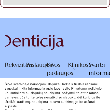
Rekvizitai
Paslaugos
Kitos
Klinikos
Svarbi
paslaugos
informa
Šioje svetainėje naudojami slapukai. Kokiais tikslais renkami
slapukai ir kitą informaciją apie juos rasite Privatumo politikoje.
© 2026
Jei sutinkate su slapukų naudojimu, pažymėkite atitinkamas
+370 660
varneles. Jūs turite teisę nesutikti su slapukų, dėl kurių galite
Denticija
išreikšti sutikimą, naudojimu, o savo sutikimą galite atšauti
07770
el.paštu.