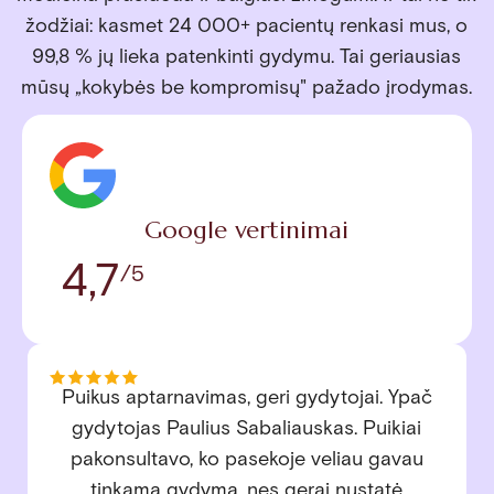
žodžiai: kasmet 24 000+ pacientų renkasi mus, o
99,8 % jų lieka patenkinti gydymu. Tai geriausias
mūsų „kokybės be kompromisų" pažado įrodymas.
Google vertinimai
4,7
/5
Jau daugelį metų lankomės šioje klinikoje ir
visada sugrįžtame dėl nuostabios vaikų
gydytojos Eglės. Su pirmuoju vaiku teko
spręsti nemažai dantukų problemų –