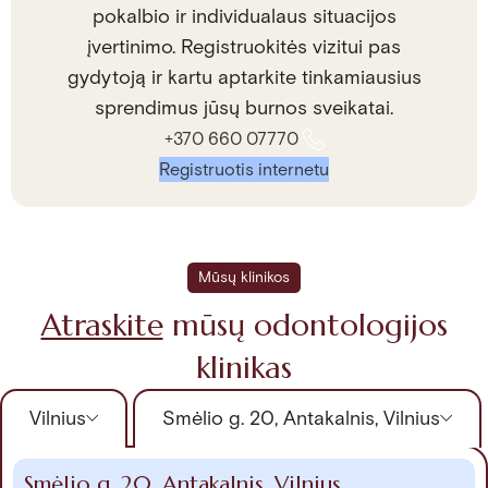
pokalbio ir individualaus situacijos
įvertinimo. Registruokitės vizitui pas
gydytoją ir kartu aptarkite tinkamiausius
sprendimus jūsų burnos sveikatai.
+370 660 07770
Registruotis internetu
Mūsų klinikos
Atraskite
mūsų odontologijos
klinikas
Vilnius
Smėlio g. 20, Antakalnis, Vilnius
Smėlio g. 20, Antakalnis, Vilnius