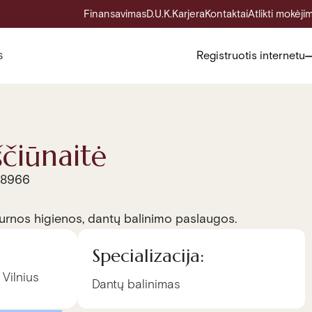
Finansavimas
D.U.K.
Karjera
Kontaktai
Atlikti mokėji
s
Registruotis internetu
ščiūnaitė
08966
burnos higienos, dantų balinimo paslaugos.
Specializacija:
 Vilnius
Dantų balinimas