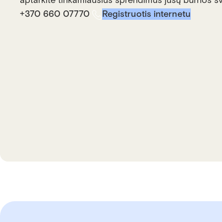
aptarkite tinkamiausius sprendimus jūsų burnos sv
+370 660 07770
Registruotis internetu