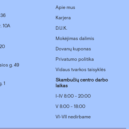
Apie mus
. 36
Karjera
r. 10A
D.U.K.
Mokėjimas dalimis
 20
Dovanų kuponas
Privatumo politika
sios g. 49
Vidaus tvarkos taisyklės
Skambučių centro darbo
. 1
laikas
I-IV 8:00 - 20:00
V 8:00 - 18:00
VI-VII nedirbame