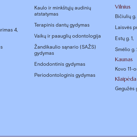
Vilnius
Kaulo ir minkštųjų audinių
atstatymas
Bičiulių g
Terapinis dantų gydymas
Laisvės p
rimas 4,
Vaikų ir paauglių odontologija
Estų g. 1,
as
Žandikaulio sąnario (SAŽS)
Smėlio g.
gydymas
Kaunas
Endodontinis gydymas
Kovo 11-o
Periodontologinis gydymas
Klaipėda
Gegužės g