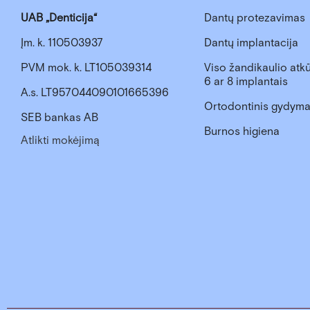
UAB „Denticija“
Dantų protezavimas
Įm. k. 110503937
Dantų implantacija
PVM mok. k. LT105039314
Viso žandikaulio atkū
6 ar 8 implantais
A.s. LT957044090101665396
Ortodontinis gydym
SEB bankas AB
Burnos higiena
Atlikti mokėjimą