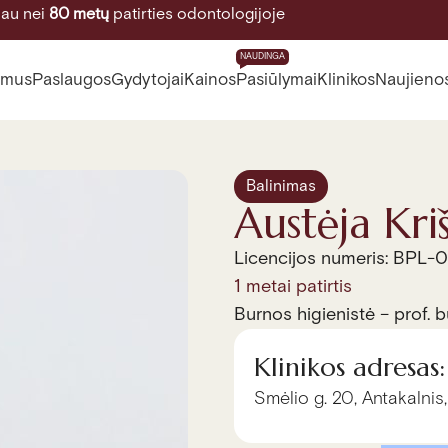
au nei
80 metų
patirties odontologijoje
NAUDINGA
 mus
Paslaugos
Gydytojai
Kainos
Pasiūlymai
Klinikos
Naujieno
Balinimas
Austėja Kri
Licencijos numeris: BPL-
1 metai patirtis
Burnos higienistė – prof. 
Klinikos adresas:
Smėlio g. 20, Antakalnis,