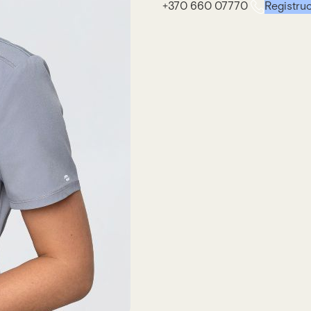
+370 660 07770
Registruo