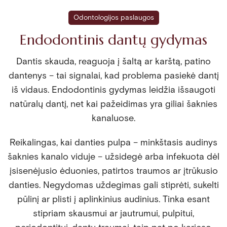
Odontologijos paslaugos
Endodontinis dantų gydymas
Dantis skauda, reaguoja į šaltą ar karštą, patino
dantenys – tai signalai, kad problema pasiekė dantį
iš vidaus. Endodontinis gydymas leidžia išsaugoti
natūralų dantį, net kai pažeidimas yra giliai šaknies
kanaluose.
Reikalingas, kai danties pulpa – minkštasis audinys
šaknies kanalo viduje – užsidegė arba infekuota dėl
įsisenėjusio ėduonies, patirtos traumos ar įtrūkusio
danties. Negydomas uždegimas gali stiprėti, sukelti
pūlinį ar plisti į aplinkinius audinius. Tinka esant
stipriam skausmui ar jautrumui, pulpitui,