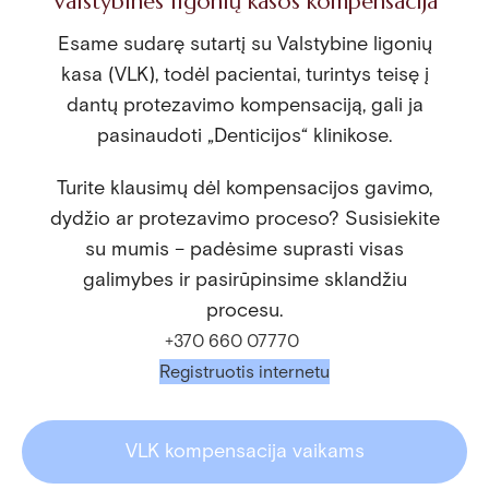
Valstybinės ligonių kasos kompensacija
Esame sudarę sutartį su Valstybine ligonių
kasa (VLK), todėl pacientai, turintys teisę į
dantų protezavimo kompensaciją, gali ja
pasinaudoti „Denticijos“ klinikose.
Turite klausimų dėl kompensacijos gavimo,
dydžio ar protezavimo proceso? Susisiekite
su mumis – padėsime suprasti visas
galimybes ir pasirūpinsime sklandžiu
procesu.
+370 660 07770
Registruotis internetu
VLK kompensacija vaikams