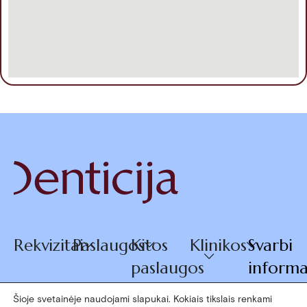
Rekvizitai
Paslaugos
Kitos
Klinikos
Svarbi
paslaugos
informa
Šioje svetainėje naudojami slapukai. Kokiais tikslais renkami