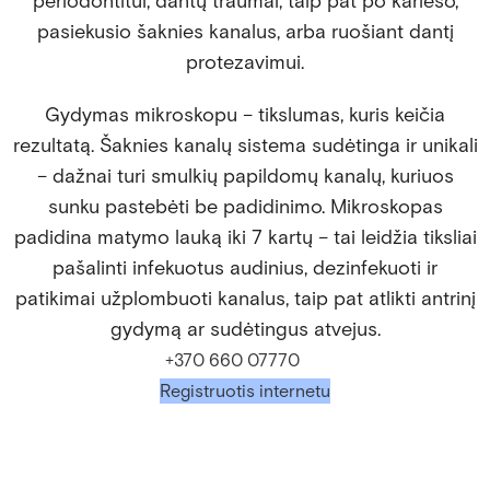
periodontitui, dantų traumai, taip pat po karieso,
pasiekusio šaknies kanalus, arba ruošiant dantį
protezavimui.
Gydymas mikroskopu – tikslumas, kuris keičia
rezultatą. Šaknies kanalų sistema sudėtinga ir unikali
– dažnai turi smulkių papildomų kanalų, kuriuos
sunku pastebėti be padidinimo. Mikroskopas
padidina matymo lauką iki 7 kartų – tai leidžia tiksliai
pašalinti infekuotus audinius, dezinfekuoti ir
patikimai užplombuoti kanalus, taip pat atlikti antrinį
gydymą ar sudėtingus atvejus.
+370 660 07770
Registruotis internetu