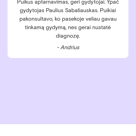
Jau daugelį metų lankomės šioje klinikoje ir
visada sugrįžtame dėl nuostabios vaikų
gydytojos Eglės. Su pirmuoju vaiku teko
spręsti nemažai dantukų problemų –
gydytoja Eglė viską išsamiai paaiškino,
švelniai ir profesionaliai atliko visus
gydymus, padėjo įveikti baimes. Dabar
augame su antruoju vaiku – ir jo dantukai
sveiki, nes nuo mažens esame puikiose
rankose. Esame labai dėkingi už rūpestingą
priežiūrą, šilumą ir profesionalumą!
- Inga