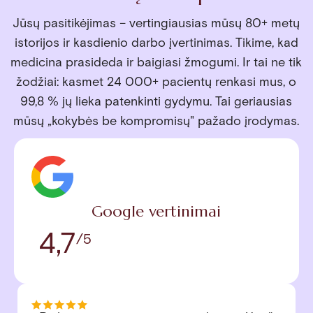
Jūsų pasitikėjimas – vertingiausias mūsų 80+ metų
istorijos ir kasdienio darbo įvertinimas. Tikime, kad
medicina prasideda ir baigiasi žmogumi. Ir tai ne tik
žodžiai: kasmet 24 000+ pacientų renkasi mus, o
99,8 % jų lieka patenkinti gydymu. Tai geriausias
mūsų „kokybės be kompromisų" pažado įrodymas.
Google vertinimai
4,7
/5