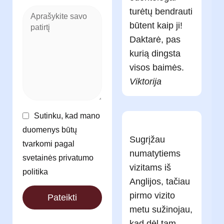
turėtų bendrauti
būtent kaip ji!
Daktarė, pas
kurią dingsta
visos baimės.
Viktorija
Sutinku, kad mano
duomenys būtų
Sugrįžau
tvarkomi pagal
numatytiems
svetainės privatumo
vizitams iš
politika
Anglijos, tačiau
pirmo vizito
Pateikti
metu sužinojau,
kad dėl tam