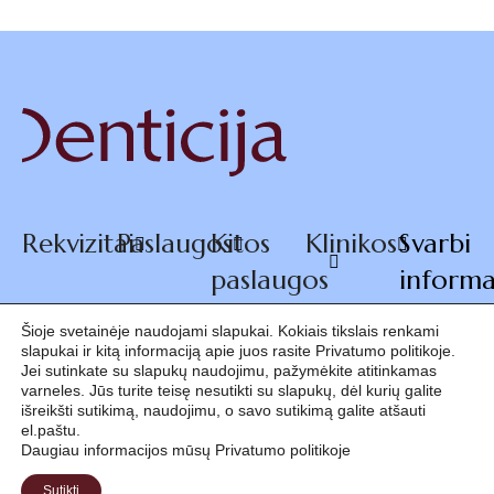
Rekvizitai
Paslaugos
Kitos
Klinikos
Svarbi
paslaugos
informa
Šioje svetainėje naudojami slapukai. Kokiais tikslais renkami
slapukai ir kitą informaciją apie juos rasite Privatumo politikoje.
© 2026
+370 660
Jei sutinkate su slapukų naudojimu, pažymėkite atitinkamas
varneles. Jūs turite teisę nesutikti su slapukų, dėl kurių galite
Denticija
išreikšti sutikimą, naudojimu, o savo sutikimą galite atšauti
07770
el.paštu.
Daugiau informacijos mūsų Privatumo politikoje
Sutikti