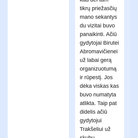
tikrų priežasčių
mano sekantys
du vizitai buvo
panaikinti. Ačiū
gydytojai Birutei
Abromavičienei
už labai gerą
organizuotumą
ir rūpestį. Jos
dėka viskas kas
buvo numatyta
atlikta. Taip pat
didelis ačiū
gydytojui
Trakšeliui už
skubų