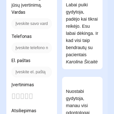
Labai puiki
jūsų įvertinimą.
Vardas
gydytoja,
padėjo kai tikrai
reikėjo. Esu
labai dėkinga. Ir
Telefonas
kad visi taip
bendrautų su
pacientais
El. paštas
Karolina Šicaitė
Įvertinimas
Nuostabi
gydytoja,
manau visi
Atsiliepimas
odontologai