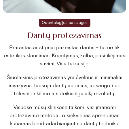
Odontologijos paslaugos
Dantų protezavimas
Prarastas ar stipriai pažeistas dantis – tai ne tik
estetikos klausimas. Kramtymas, kalba, pasitikėjimas
savimi. Visa tai susiję.
Šiuolaikinis protezavimas yra švelnus ir minimaliai
invazyvus: tausoja dantų audinius, apsaugo nuo
tolesnio skilimo ir suteikia ilgalaikį rezultatą.
Visuose mūsų klinikose taikomi visi įmanomi
protezavimo metodai, o kiekvienas sprendimas
kuriamas bendradarbiaujant su dantų techniku.