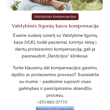
Valstybinės kompensacijos
Valstybinės ligonių kasos kompensacija
Esame sudarę sutartį su Valstybine ligonių
kasa (VLK), todėl pacientai, turintys teisę į
dantų protezavimo kompensaciją, gali ja
pasinaudoti „Denticijos“ klinikose.
Turite klausimų dėl kompensacijos gavimo,
dydžio ar protezavimo proceso? Susisiekite
su mumis – padėsime suprasti visas
galimybes ir pasirūpinsime sklandžiu
procesu.
+370 660 07770
Registruotis internetu