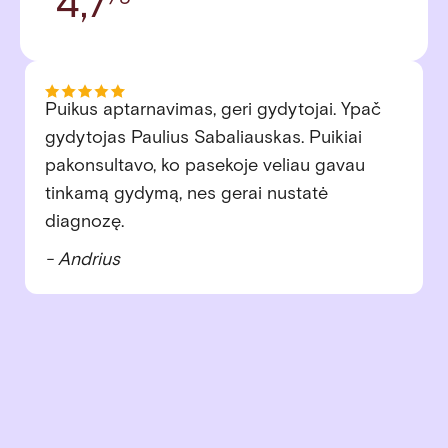
4,7
Jau daugelį metų lankomės šioje klinikoje ir
visada sugrįžtame dėl nuostabios vaikų
gydytojos Eglės. Su pirmuoju vaiku teko
spręsti nemažai dantukų problemų –
gydytoja Eglė viską išsamiai paaiškino,
švelniai ir profesionaliai atliko visus
gydymus, padėjo įveikti baimes. Dabar
augame su antruoju vaiku – ir jo dantukai
sveiki, nes nuo mažens esame puikiose
rankose. Esame labai dėkingi už rūpestingą
priežiūrą, šilumą ir profesionalumą!
- Inga