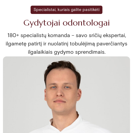
Specialistai, kuriais galite pasitikėti
Gydytojai odontologai
180+ specialistų komanda – savo sričių ekspertai,
ilgametę patirtį ir nuolatinį tobulėjimą paverčiantys
ilgalaikiais gydymo sprendimais.