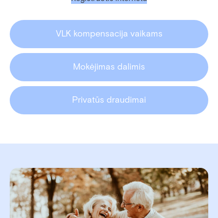
VLK kompensacija vaikams
Mokėjimas dalimis
Privatūs draudimai