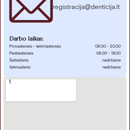
registracija@denticija.lt
Darbo laikas:
Pirmadieniais - ketvirtadieniais
08.00 - 20.00
Penktadieniais
08.00 - 19.00
Šeštadienis
nedirbame
Sekmadienis
nedirbame