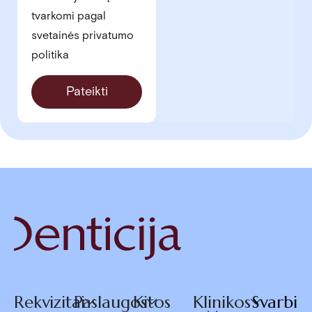
tvarkomi pagal
svetainės privatumo
politika
Pateikti
Rekvizitai
Paslaugos
Kitos
Klinikos
Svarbi