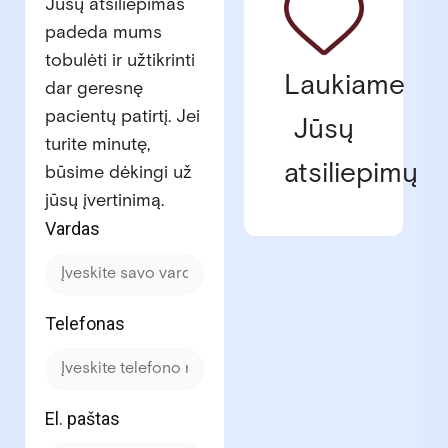
Jūsų atsiliepimas
padeda mums
tobulėti ir užtikrinti
Laukiame
dar geresnę
pacientų patirtį. Jei
Jūsų
turite minutę,
atsiliepimų
būsime dėkingi už
jūsų įvertinimą.
Vardas
Telefonas
El. paštas