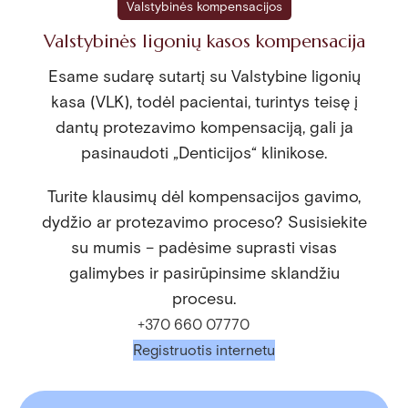
Valstybinės kompensacijos
Valstybinės ligonių kasos kompensacija
Esame sudarę sutartį su Valstybine ligonių
kasa (VLK), todėl pacientai, turintys teisę į
dantų protezavimo kompensaciją, gali ja
pasinaudoti „Denticijos“ klinikose.
Turite klausimų dėl kompensacijos gavimo,
dydžio ar protezavimo proceso? Susisiekite
su mumis – padėsime suprasti visas
galimybes ir pasirūpinsime sklandžiu
procesu.
+370 660 07770
Registruotis internetu