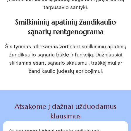
tarpusavio santykį.
Smilkininių apatinių žandikaulio
sąnarių rentgenograma
Šis tyrimas atliekamas vertinant smilkininių apatinių
žandikaulio sąnarių būklę ir funkciją. Dažniausiai
skiriamas esant sąnario skausmui, traškėjimui ar
žandikaulio judesių apribojimui.
Atsakome į dažnai užduodamus
klausimus
Ar rentgeno tyrimai odontologijoje yra