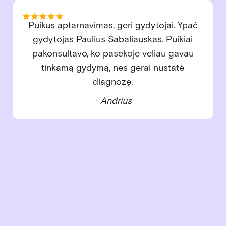
Jau daugelį metų lankomės šioje klinikoje ir
visada sugrįžtame dėl nuostabios vaikų
gydytojos Eglės. Su pirmuoju vaiku teko
spręsti nemažai dantukų problemų –
gydytoja Eglė viską išsamiai paaiškino,
švelniai ir profesionaliai atliko visus
gydymus, padėjo įveikti baimes. Dabar
augame su antruoju vaiku – ir jo dantukai
sveiki, nes nuo mažens esame puikiose
rankose. Esame labai dėkingi už rūpestingą
priežiūrą, šilumą ir profesionalumą!
- Inga