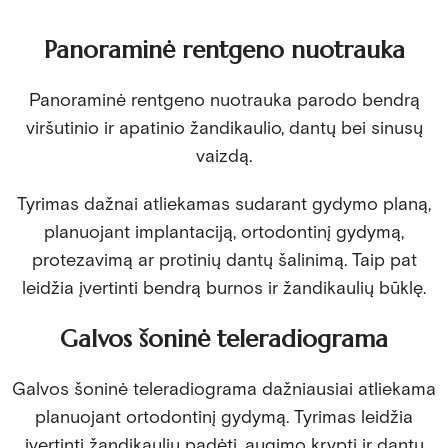
Panoraminė rentgeno nuotrauka
Panoraminė rentgeno nuotrauka parodo bendrą
viršutinio ir apatinio žandikaulio, dantų bei sinusų
vaizdą.
Tyrimas dažnai atliekamas sudarant gydymo planą,
planuojant implantaciją, ortodontinį gydymą,
protezavimą ar protinių dantų šalinimą. Taip pat
leidžia įvertinti bendrą burnos ir žandikaulių būklę.
Galvos šoninė teleradiograma
Galvos šoninė teleradiograma dažniausiai atliekama
planuojant ortodontinį gydymą. Tyrimas leidžia
įvertinti žandikaulių padėtį, augimo kryptį ir dantų