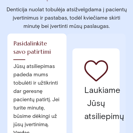
Denticija nuolat tobulėja atsižvelgdama į pacientų
įvertinimus ir pastabas, todėl kviečiame skirti
minutę bei įvertinti mūsų paslaugas.
Pasidalinkite
savo patirtimi
Jūsų atsiliepimas
padeda mums
tobulėti ir užtikrinti
Laukiame
dar geresnę
pacientų patirtį. Jei
Jūsų
turite minutę,
atsiliepimų
būsime dėkingi už
jūsų įvertinimą.
Vardas