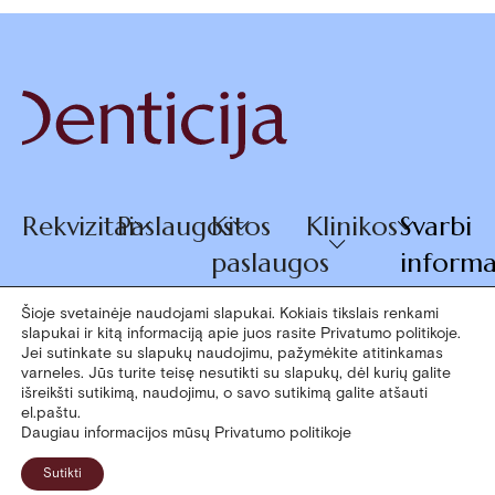
Rekvizitai
Paslaugos
Kitos
Klinikos
Svarbi
paslaugos
informa
Šioje svetainėje naudojami slapukai. Kokiais tikslais renkami
slapukai ir kitą informaciją apie juos rasite Privatumo politikoje.
© 2026
+370 660
Jei sutinkate su slapukų naudojimu, pažymėkite atitinkamas
varneles. Jūs turite teisę nesutikti su slapukų, dėl kurių galite
Denticija
išreikšti sutikimą, naudojimu, o savo sutikimą galite atšauti
07770
el.paštu.
Daugiau informacijos mūsų Privatumo politikoje
Sutikti