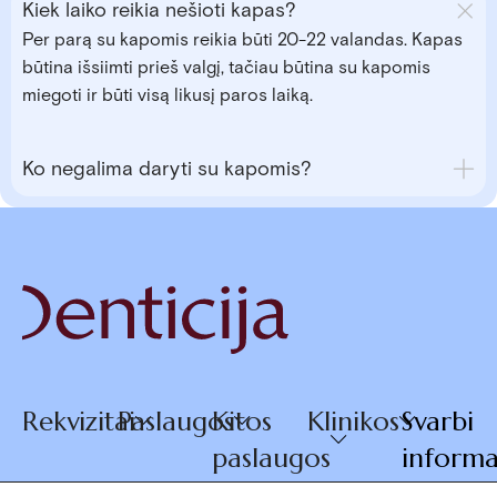
Kiek laiko reikia nešioti kapas?
Per parą su kapomis reikia būti 20-22 valandas. Kapas
būtina išsiimti prieš valgį, tačiau būtina su kapomis
miegoti ir būti visą likusį paros laiką.
Ko negalima daryti su kapomis?
Rekvizitai
Paslaugos
Kitos
Klinikos
Svarbi
paslaugos
informa