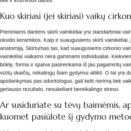
tiek ir krūminius dantis.
Kuo skiriasi (jei skiriasi) vaikų cirk
Pieniniams dantims skirti vainikėliai yra standartiniai va
oksido keramikos. Kaip ir suaugusiems skirti vainikėliai, j
anatomiją. Skirtumas tas, kad suaugusiems cirkonio vainik
vainikėliai vaikams nėra gaminami individualiai. Kiekvi
būklę, forma ir spalva pasirenkama iš jau pagamintų vaini
vizitų skaičių, reikalingų šiam gydymui atlikti. O tai yr
apsilankymas pas odontologus, gali kelti nerimą tiek vaiku
geriausio rezultato, nesukeliant bereikalingo streso.
Ar susiduriate su tėvų baimėmis, ap
kuomet pasiūlote šį gydymo metod