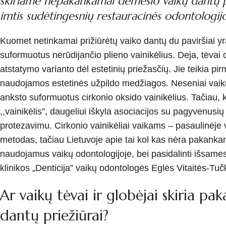
skiriame nepakankamai dėmesio vaikų dantų pr
imtis sudėtingesnių restauracinės odontolog
Kuomet netinkamai prižiūrėtų vaiko dantų du paviršiai y
suformuotus nerūdijančio plieno vainikėlius. Deja, tėvai 
atstatymo varianto dėl estetinių priežasčių. Jie teikia 
naudojamos estetinės užpildo medžiagos. Neseniai vaikų 
anksto suformuotus cirkonio oksido vainikėlius. Tačiau,
,,vainikėlis”, daugeliui iškyla asociacijos su pagyvenu
protezavimu. Cirkonio vainikėliai vaikams – pasaulinėje
metodas, tačiau Lietuvoje apie tai kol kas nėra pakankam
naudojamus vaikų odontologijoje, bei pasidalinti išsam
klinikos „Denticija” vaikų odontologės Eglės Vitaitės-Tuč
Ar vaikų tėvai ir globėjai skiria p
dantų priežiūrai?