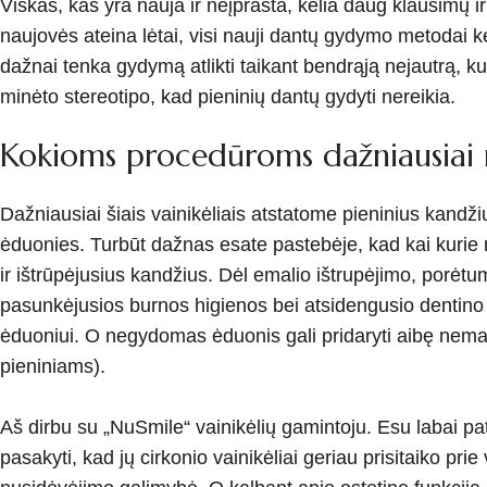
Viskas, kas yra nauja ir neįprasta, kelia daug klausimų i
naujovės ateina lėtai, visi nauji dantų gydymo metodai 
dažnai tenka gydymą atlikti taikant bendrąją nejautrą, kur
minėto stereotipo, kad pieninių dantų gydyti nereikia.
Kokioms procedūroms dažniausiai n
Dažniausiai šiais vainikėliais atstatome pieninius kandži
ėduonies. Turbūt dažnas esate pastebėje, kad kai kurie m
ir ištrūpėjusius kandžius. Dėl emalio ištrupėjimo, porėtu
pasunkėjusios burnos higienos bei atsidengusio dentino 
ėduoniui. O negydomas ėduonis gali pridaryti aibę nemal
pieniniams).
Aš dirbu su „NuSmile“ vainikėlių gamintoju. Esu labai pa
pasakyti, kad jų cirkonio vainikėliai geriau prisitaiko pri