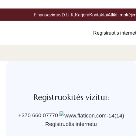
Finansavimas
D.U.K.
Karjera
Kontaktai
Atlikti mokėji
Registruotis interne
Registruokitės vizitui:
+370 660 07770
Registruotis internetu