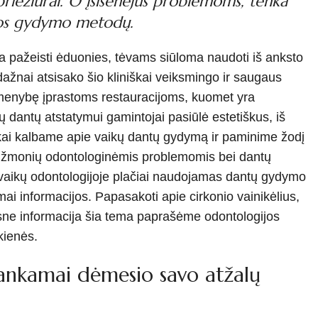
iežiūrai. O įsisenėjus problemoms, tenka
ijos gydymo metodų.
ra pažeisti ėduonies, tėvams siūloma naudoti iš anksto
dažnai atsisako šio kliniškai veiksmingo ir saugaus
pirmenybę įprastoms restauracijoms, kuomet yra
dantų atstatymui gamintojai pasiūlė estetiškus, iš
 kai kalbame apie vaikų dantų gydymą ir paminime žodį
sių žmonių odontologinėmis problemomis bei dantų
 vaikų odontologijoje plačiai naudojamas dantų gydymo
ai informacijos. Papasakoti apie cirkonio vainikėlius,
esne informacija šia tema paprašėme odontologijos
kienės.
akankamai dėmesio savo atžalų