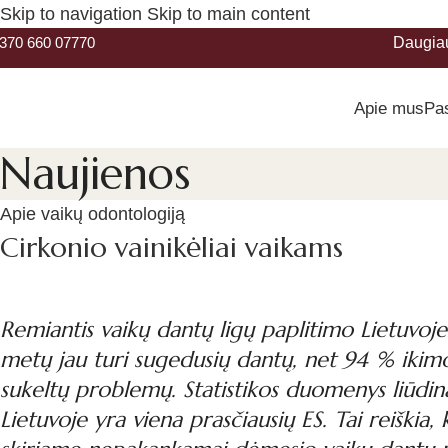
Skip to navigation
Skip to main content
370 660 07770
Daugia
Apie mus
Pa
Naujienos
Apie vaikų odontologiją
Cirkonio vainikėliai vaikams
Remiantis vaikų dantų ligų paplitimo Lietuvoje t
metų jau turi sugedusių dantų, net 94 % ikimo
sukeltų problemų. Statistikos duomenys liūdina
Lietuvoje yra viena prasčiausių ES. Tai reiški