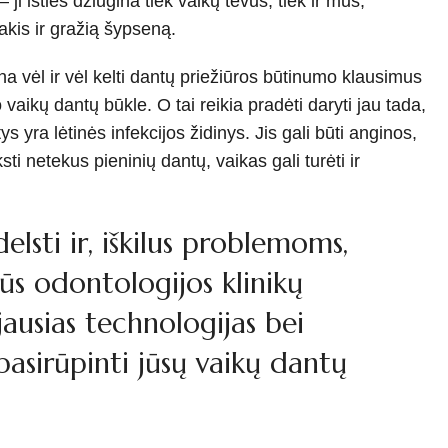
ji išties džiugina tiek vaikų tėvus, tiek ir mus,
kis ir gražią šypseną.
na vėl ir vėl kelti dantų priežiūros būtinumo klausimus
o vaikų dantų būkle. O tai reikia pradėti daryti jau tada,
 yra lėtinės infekcijos židinys. Jis gali būti anginos,
ti netekus pieninių dantų, vaikas gali turėti ir
elsti ir, iškilus problemoms,
alūs odontologijos klinikų
jausias technologijas bei
pasirūpinti jūsų vaikų dantų