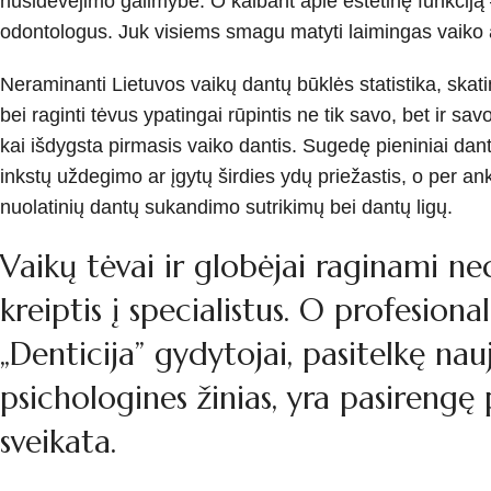
nusidėvėjimo galimybė. O kalbant apie estetinę funkciją – 
odontologus. Juk visiems smagu matyti laimingas vaiko a
Neraminanti Lietuvos vaikų dantų būklės statistika, skati
bei raginti tėvus ypatingai rūpintis ne tik savo, bet ir sav
kai išdygsta pirmasis vaiko dantis. Sugedę pieniniai dantys
inkstų uždegimo ar įgytų širdies ydų priežastis, o per anks
nuolatinių dantų sukandimo sutrikimų bei dantų ligų.
Vaikų tėvai ir globėjai raginami ned
kreiptis į specialistus. O profesion
„Denticija” gydytojai, pasitelkę nau
psichologines žinias, yra pasirengę 
sveikata.