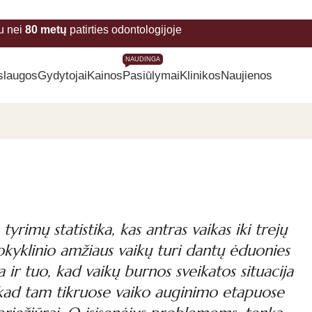
u nei
80 metų
patirties odontologijoje
NAUDINGA
slaugos
Gydytojai
Kainos
Pasiūlymai
Klinikos
Naujienos
yrimų statistika, kas antras vaikas iki trejų
kyklinio amžiaus vaikų turi dantų ėduonies
 ir tuo, kad vaikų burnos sveikatos situacija
a, kad tam tikruose vaiko auginimo etapuose