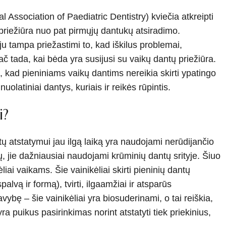
 Association of Paediatric Dentistry) kviečia atkreipti
 priežiūra nuo pat pirmųjų dantukų atsiradimo.
ju tampa priežastimi to, kad iškilus problemai,
ada, kai bėda yra susijusi su vaikų dantų priežiūra.
s, kad pieniniams vaikų dantims nereikia skirti ypatingo
uolatiniai dantys, kuriais ir reikės rūpintis.
i?
tų atstatymui jau ilgą laiką yra naudojami nerūdijančio
ių, jie dažniausiai naudojami krūminių dantų srityje. Šiuo
iai vaikams. Šie vainikėliai skirti pieninių dantų
spalvą ir formą), tvirti, ilgaamžiai ir atsparūs
vybę – šie vainikėliai yra biosuderinami, o tai reiškia,
ra puikus pasirinkimas norint atstatyti tiek priekinius,