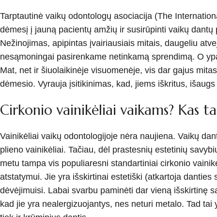
Tarptautinė vaikų odontologų asociacija (The International
dėmesį į jauną pacientų amžių ir susirūpinti vaikų dantų
Nežinojimas, apipintas įvairiausiais mitais, daugeliu atve
nesąmoningai pasirenkame netinkamą sprendimą. O ypač t
Mat, net ir šiuolaikinėje visuomenėje, vis dar gajus mita
dėmesio. Vyrauja įsitikinimas, kad, jiems iškritus, išaugs n
Cirkonio vainikėliai vaikams? Kas ta
Vainikėliai vaikų odontologijoje nėra naujiena. Vaikų dan
plieno vainikėliai. Tačiau, dėl prastesnių estetinių savyb
metu tampa vis populiaresni standartiniai cirkonio vainikėl
atstatymui. Jie yra išskirtinai estetiški (atkartoja danties 
dėvėjimuisi. Labai svarbu paminėti dar vieną išskirtinę sa
kad jie yra nealergizuojantys, nes neturi metalo. Tad tai y