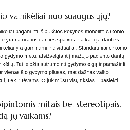
onio vainikėliai nuo suaugusiųjų?
inikėliai pagaminti iš aukštos kokybės monolito cirkonio
ie yra natūralios danties spalvos ir atkartoja danties
ėliai yra gaminami individualiai. Standartiniai cirkonio
eno gydymo metu, atsižvelgiant į mažojo paciento dantų
kėlių. Tai leidžia sutrumpinti gydymo eigą ir pamažinti
a dar vienas šio gydymo pliusas, mat dažnas vaiko
i, tiek ir tėvams. O juk mūsų visų tikslas – pasiekti
ipintomis mitais bei stereotipais,
ą jų vaikams?