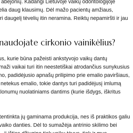
r abejonių. Kadangi Lietuvoje vaikų odontologijoje
kelia daug klausimų. Dėl mažo pacientų amžiaus,
i daugelį tėvelių itin neramina. Reiktų nepamiršti ir jau
audojate cirkonio vainikėlius?
us, kurie būna pažeisti ankstyvojo vaikų dantų
aži vaikai turi itin neestetiškai atrodančius sunykusius
mo, padidėjusio apnašų prilipimo prie emalio paviršiaus,
netekus emalio, tokie dantys turi padidėjusį imlumą
onumų nuolatiniams dantims (kurie išdygs, iškritus
tentinkta jų gaminama produkcija, nes iš praktikos galiu
e vaiko danties. Dėl to sumažėja antrinio skilimo bei