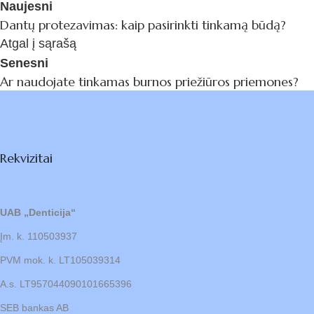
Naujesni
Dantų protezavimas: kaip pasirinkti tinkamą būdą?
Atgal į sąrašą
Senesni
Ar naudojate tinkamas burnos priežiūros priemones?
Rekvizitai
UAB „Denticija“
Įm. k. 110503937
PVM mok. k. LT105039314
A.s. LT957044090101665396
SEB bankas AB