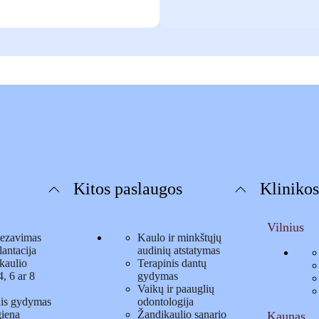
Kitos paslaugos
Klinikos
Vilnius
tezavimas
Kaulo ir minkštųjų
antacija
audinių atstatymas
kaulio
Terapinis dantų
, 6 ar 8
gydymas
Vaikų ir paauglių
nis gydymas
odontologija
giena
Žandikaulio sąnario
Kaunas