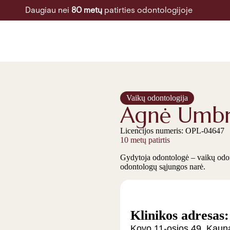
Burnos higiena
Daugiau nei
80 metų
patirties odontologijoje
Dantų balinimas
Vaikų odontologija
Agnė Umbr
Licencijos numeris: OPL-04647
10 metų patirtis
Gydytoja odontologė – vaikų odon
odontologų sąjungos narė.
Klinikos adresas:
Kovo 11-osios 49, Kaun