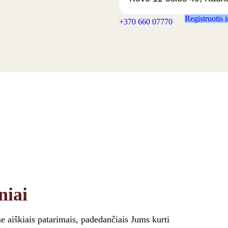
Registruotis 
+370 660 07770
niai
 aiškiais patarimais, padedančiais Jums kurti