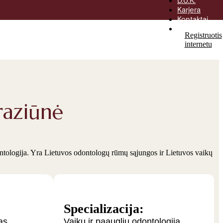
D.U.K.
botulino injekcijomis
Gydymas su anestezija
Karjera
Tyrimai
Kontaktai
Atlikti mokėji
Registruotis
internetu
aziūnė
tologija. Yra Lietuvos odontologų rūmų sąjungos ir Lietuvos vaikų
Specializacija:
as
Vaikų ir paauglių odontologija