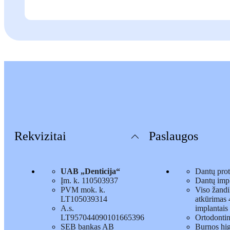
Rekvizitai
Paslaugos
UAB „Denticija“
Dantų pro
Įm. k. 110503937
Dantų impl
PVM mok. k.
Viso žandi
LT105039314
atkūrimas 4
A.s.
implantais
LT957044090101665396
Ortodonti
SEB bankas AB
Burnos hi