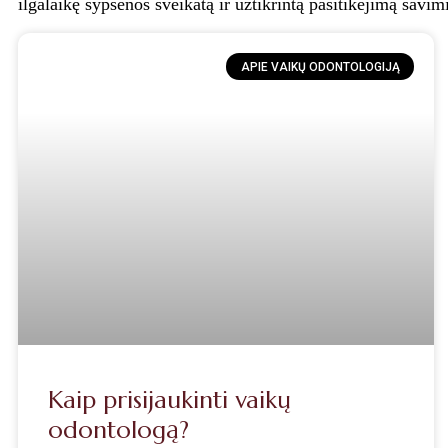
ilgalaikę šypsenos sveikatą ir užtikrintą pasitikėjimą savimi
APIE VAIKŲ ODONTOLOGIJĄ
Kaip prisijaukinti vaikų
odontologą?