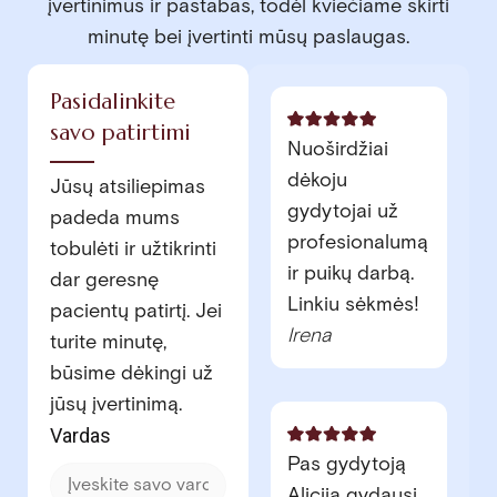
įvertinimus ir pastabas, todėl kviečiame skirti
minutę bei įvertinti mūsų paslaugas.
Pasidalinkite
savo patirtimi
Nuoširdžiai
dėkoju
Jūsų atsiliepimas
gydytojai už
padeda mums
profesionalumą
tobulėti ir užtikrinti
ir puikų darbą.
dar geresnę
Linkiu sėkmės!
pacientų patirtį. Jei
Irena
turite minutę,
būsime dėkingi už
jūsų įvertinimą.
Vardas
Pas gydytoją
Aliciją gydausi