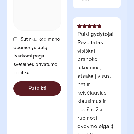
Puiki gydytoja!
Sutinku, kad mano
Rezultatas
duomenys būtų
visiškai
tvarkomi pagal
pranoko
svetainės privatumo
lūkesčius,
politika
atsakė į visus,
net ir
Pateikti
keisčiausius
klausimus ir
nuoširdžiai
rūpinosi
gydymo eiga :)