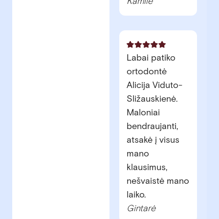
Kamilė
Labai patiko
ortodontė
Alicija Viduto-
Sližauskienė.
Maloniai
bendraujanti,
atsakė į visus
mano
klausimus,
nešvaistė mano
laiko.
Gintarė