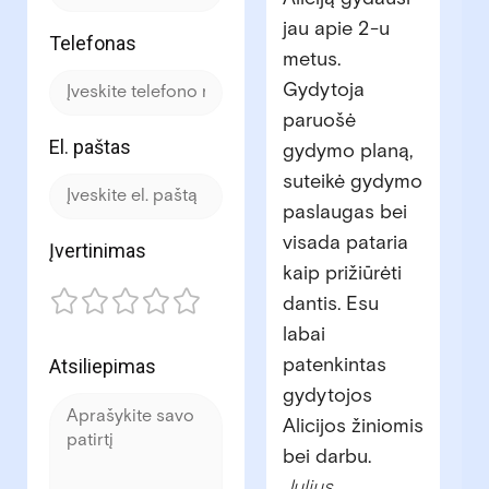
jau apie 2-u
Telefonas
metus.
Gydytoja
paruošė
El. paštas
gydymo planą,
suteikė gydymo
paslaugas bei
visada pataria
Įvertinimas
kaip prižiūrėti
dantis. Esu
labai
patenkintas
Atsiliepimas
gydytojos
Alicijos žiniomis
bei darbu.
Julius