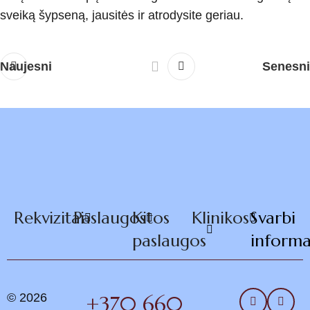
sveiką šypseną, jausitės ir atrodysite geriau.
Naujesni
Senesni
Rekvizitai
Paslaugos
Kitos
Klinikos
Svarbi
paslaugos
informa
© 2026
+370 660