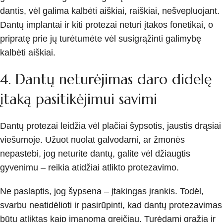
dantis, vėl galima kalbėti aiškiai, raiškiai, nešvepluojant.
Dantų implantai ir kiti protezai neturi įtakos fonetikai, o
pripratę prie jų turėtumėte vėl susigrąžinti galimybę
kalbėti aiškiai.
4. Dantų neturėjimas daro didelę
įtaką pasitikėjimui savimi
Dantų protezai leidžia vėl plačiai šypsotis, jaustis drąsiai
viešumoje. Užuot nuolat galvodami, ar žmonės
nepastebi, jog neturite dantų, galite vėl džiaugtis
gyvenimu – reikia atidžiai atlikto protezavimo.
Ne paslaptis, jog šypsena – įtakingas įrankis. Todėl,
svarbu neatidėlioti ir pasirūpinti, kad dantų protezavimas
būtų atliktas kaip įmanoma greičiau. Turėdami gražią ir