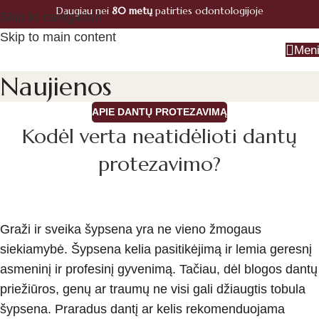
Daugiau nei
80 metų
patirties odontologijoje
Registracija
Skip to navigation
+370 660 07770
Skip to main content
Men
Naujienos
APIE DANTŲ PROTEZAVIMĄ
Kodėl verta neatidėlioti dantų
protezavimo?
Graži ir sveika šypsena yra ne vieno žmogaus
siekiamybė. Šypsena kelia pasitikėjimą ir lemia geresnį
asmeninį ir profesinį gyvenimą. Tačiau, dėl blogos dantų
priežiūros, genų ar traumų ne visi gali džiaugtis tobula
šypsena. Praradus dantį ar kelis rekomenduojama