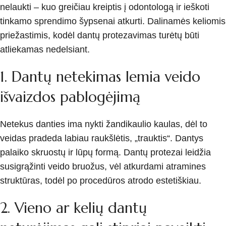
nelaukti – kuo greičiau kreiptis į odontologą ir ieškoti
tinkamo sprendimo šypsenai atkurti. Dalinamės keliomis
priežastimis, kodėl dantų protezavimas turėtų būti
atliekamas nedelsiant.
1. Dantų netekimas lemia veido
išvaizdos pablogėjimą
Netekus danties ima nykti žandikaulio kaulas, dėl to
veidas pradeda labiau raukšlėtis, „trauktis“. Dantys
palaiko skruostų ir lūpų formą. Dantų protezai leidžia
susigrąžinti veido bruožus, vėl atkurdami atramines
struktūras, todėl po procedūros atrodo estetiškiau.
2. Vieno ar kelių dantų