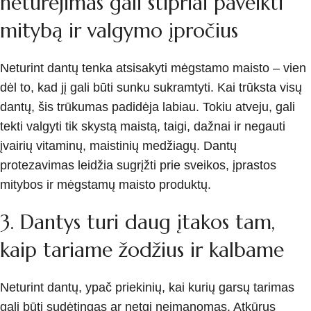
neturėjimas gali stipriai paveikti
mitybą ir valgymo įpročius
Neturint dantų tenka atsisakyti mėgstamo maisto – vien
dėl to, kad jį gali būti sunku sukramtyti. Kai trūksta visų
dantų, šis trūkumas padidėja labiau. Tokiu atveju, gali
tekti valgyti tik skystą maistą, taigi, dažnai ir negauti
įvairių vitaminų, maistinių medžiagų. Dantų
protezavimas leidžia sugrįžti prie sveikos, įprastos
mitybos ir mėgstamų maisto produktų.
3. Dantys turi daug įtakos tam,
kaip tariame žodžius ir kalbame
Neturint dantų, ypač priekinių, kai kurių garsų tarimas
gali būti sudėtingas ar netgi neįmanomas. Atkūrus