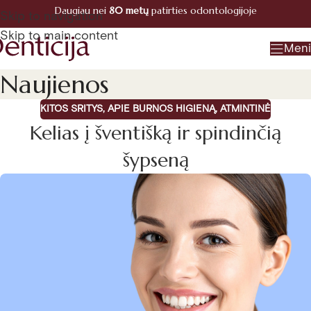
Daugiau nei
80 metų
patirties odontologijoje
Registracija
Skip to navigation
+370 660 07770
Skip to main content
Men
Naujienos
KITOS SRITYS
,
APIE BURNOS HIGIENĄ
,
ATMINTINĖ
Kelias į šventišką ir spindinčią
šypseną