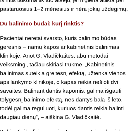
Išimtis taikoma tik tuo atveju, jei higiena atlikta per
pastaruosius 1–2 mėnesius ir nėra jokių uždegimų.
Du balinimo būdai: kurį rinktis?
Pacientai neretai svarsto, kuris balinimo būdas
geresnis – namų kapos ar kabinetinis balinimas
klinikoje. Anot G. Vladičkaitės, abu metodai
veiksmingi, tačiau skiriasi trukme. „Kabinetinis
balinimas suteikia greitesnį efektą, užtenka vienos
apsilankymo klinikoje, o kapas reikia nešioti dvi
savaites. Balinant dantis kapomis, galima išgauti
tolygesnį balinimo efektą, nes dantys bala iš lėto,
todėl galima reguliuoti, kuriuos dantis reikia balinti
daugiau dienų“, – aiškina G. Vladičkaitė.