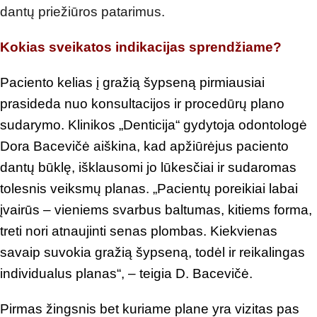
dantų priežiūros patarimus.
Ko
kias sveikatos indikacijas sprendžiame?
Paciento kelias į gražią šypseną pirmiausiai
prasideda nuo konsultacijos ir procedūrų plano
sudarymo. Klinikos „Denticija“ gydytoja odontologė
Dora Bacevičė aiškina, kad apžiūrėjus paciento
dantų būklę, išklausomi jo lūkesčiai ir sudaromas
tolesnis veiksmų planas. „Pacientų poreikiai labai
įvairūs – vieniems svarbus baltumas, kitiems forma,
treti nori atnaujinti senas plombas. Kiekvienas
savaip suvokia gražią šypseną, todėl ir reikalingas
individualus planas“, – teigia D. Bacevičė.
Pirmas žingsnis bet kuriame plane yra vizitas pas