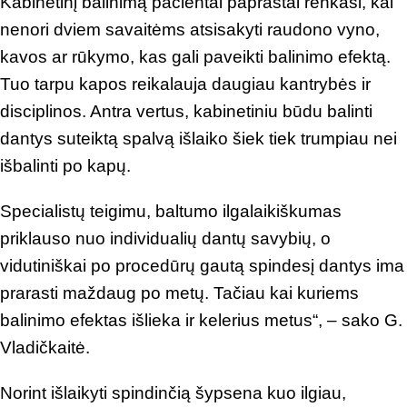
Kabinetinį balinimą pacientai paprastai renkasi, kai
nenori dviem savaitėms atsisakyti raudono vyno,
kavos ar rūkymo, kas gali paveikti balinimo efektą.
Tuo tarpu kapos reikalauja daugiau kantrybės ir
disciplinos. Antra vertus, kabinetiniu būdu balinti
dantys suteiktą spalvą išlaiko šiek tiek trumpiau nei
išbalinti po kapų.
Specialistų teigimu, baltumo ilgalaikiškumas
priklauso nuo individualių dantų savybių, o
vidutiniškai po procedūrų gautą spindesį dantys ima
prarasti maždaug po metų. Tačiau kai kuriems
balinimo efektas išlieka ir kelerius metus“, – sako G.
Vladičkaitė.
Norint išlaikyti spindinčią šypsena kuo ilgiau,