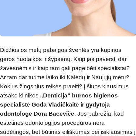
Didžiosios metų pabaigos šventės yra kupinos
geros nuotaikos ir šypsenų. Kaip jas paversti dar
žavesnėmis ir kaip tam gali pagelbėti specialistai?
Ar tam dar turime laiko iki Kalėdų ir Naujųjų metų?
Kokius žingsnius reikės praeiti? Į šiuos klausimus
atsako klinikos
„Denticija“ burnos higienos
specialistė Goda Vladičkaitė ir gydytoja
odontologė Dora Bacevičė
. Jos pabrėžia, kad
estetinės odontologijos procedūros nėra
sudėtingos, bet būtinas eiliškumas bei įsiklausimas į