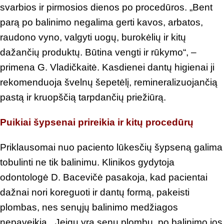
svarbios ir pirmosios dienos po procedūros. „Bent
parą po balinimo negalima gerti kavos, arbatos,
raudono vyno, valgyti uogų, burokėlių ir kitų
dažančių produktų. Būtina vengti ir rūkymo“, –
primena G. Vladičkaitė. Kasdienei dantų higienai ji
rekomenduoja švelnų šepetėlį, remineralizuojančią
pastą ir kruopščią tarpdančių priežiūrą.
Puikiai šypsenai prireikia ir kitų procedūrų
Priklausomai nuo paciento lūkesčių šypseną galima
tobulinti ne tik balinimu. Klinikos gydytoja
odontologė D. Bacevičė pasakoja, kad pacientai
dažnai nori koreguoti ir dantų formą, pakeisti
plombas, nes senųjų balinimo medžiagos
nepaveikia. „Jeigu yra senų plombų, po balinimo jos