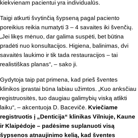
kiekvienam pacientui yra individualūs.
Taigi atkurti švytinčią šypseną pagal paciento
poreikius reikia numatyti 3 – 4 savaites iki švenčių.
„Jei likęs mėnuo, dar galima suspėti, bet būtina
pradėti nuo konsultacijos. Higiena, balinimas, dvi
savaitės laukimo ir tik tada restauracijos – tai
realistiškas planas“, – sako ji.
Gydytoja taip pat primena, kad prieš šventes
klinikos įprastai būna labiau užimtos. „Kuo anksčiau
registruositės, tuo daugiau galimybių viską atlikti
laiku“, – akcentuoja D. Bacevičė.
Kviečiame
registruotis į „Denticija“ klinikas Vilniuje, Kaune
ir Klaipėdoje – padėsime suplanuoti visą
šypsenos atnaujinimo kelią, kad šventes