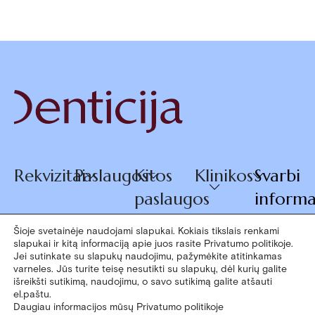
Rekvizitai
Paslaugos
Kitos
Klinikos
Svarbi
paslaugos
informa
Šioje svetainėje naudojami slapukai. Kokiais tikslais renkami
slapukai ir kitą informaciją apie juos rasite Privatumo politikoje.
© 2026
Jei sutinkate su slapukų naudojimu, pažymėkite atitinkamas
+370 660
varneles. Jūs turite teisę nesutikti su slapukų, dėl kurių galite
Denticija
išreikšti sutikimą, naudojimu, o savo sutikimą galite atšauti
07770
el.paštu.
Daugiau informacijos mūsų Privatumo politikoje