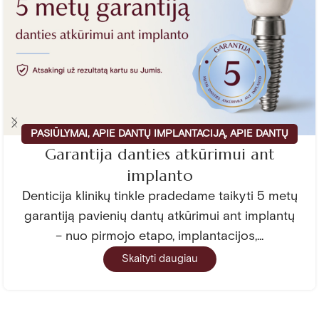
PASIŪLYMAI
,
APIE DANTŲ IMPLANTACIJĄ
,
APIE DANTŲ
Garantija danties atkūrimui ant
PROTEZAVIMĄ
implanto
Denticija klinikų tinkle pradedame taikyti 5 metų
garantiją pavienių dantų atkūrimui ant implantų
– nuo pirmojo etapo, implantacijos,...
Skaityti daugiau