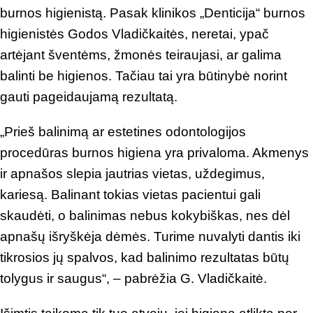
burnos higienistą. Pasak klinikos „Denticija“ burnos
higienistės Godos Vladičkaitės, neretai, ypač
artėjant šventėms, žmonės teiraujasi, ar galima
balinti be higienos. Tačiau tai yra būtinybė norint
gauti pageidaujamą rezultatą.
„Prieš balinimą ar estetines odontologijos
procedūras burnos higiena yra privaloma. Akmenys
ir apnašos slepia jautrias vietas, uždegimus,
kariesą. Balinant tokias vietas pacientui gali
skaudėti, o balinimas nebus kokybiškas, nes dėl
apnašų išryškėja dėmės. Turime nuvalyti dantis iki
tikrosios jų spalvos, kad balinimo rezultatas būtų
tolygus ir saugus“, – pabrėžia G. Vladičkaitė.