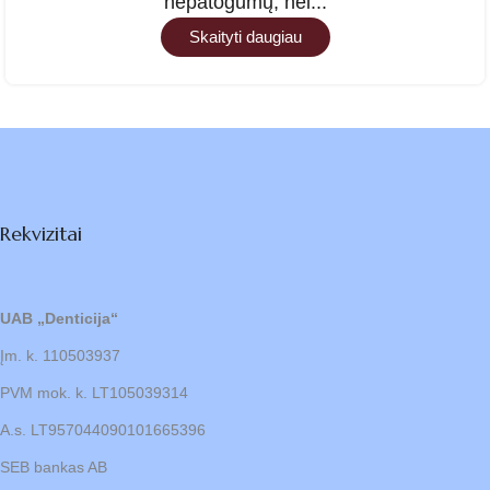
nepatogumų, nei...
Skaityti daugiau
Rekvizitai
UAB „Denticija“
Įm. k. 110503937
PVM mok. k. LT105039314
A.s. LT957044090101665396
SEB bankas AB