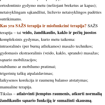
ortodontinio gydymo metu (nešiojant breketus ar kapas);
netaisyklingam sąkandžiui, liežuvio netaisyklingos padėties
sutrikimams.
Kas yra SAŽS terapija ir miofunkcinė terapija?
SAŽS
veido, žandikaulio, kaklo ir pečių juostos
terapija – tai
kompleksinis gydymas, kurio metu taikoma:
intraoralinės (per burną atliekamos) masažo technikos;
gydomasis ekstraoralinis (veido, kaklo, sprando) masažas;
sąnario mobilizacijos;
stabilumo ar mobilumo pratimai;
trigerinių taškų atpalaidavimas;
laikysenos korekcija ir raumenų balanso atstatymas;
manualine terapija.
a
tlaisvinti įtemptus raumenis, atkurti normalią
Tikslas –
žandikaulio sąnario funkciją ir sumažinti skausmą
.