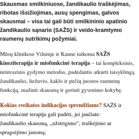
Skausmas smilkiniuose, žandikaulio traškėjimas,
ribotas išsižiojimas, ausų spengimas, galvos
skausmai – visa tai gali būti smilkininio apatinio
žandikaulio sąnario (SAŽS) ir veido-kramtymo
raumenų sutrikimų požymiai.
SAŽS
Mūsų klinikose Vilniuje ir Kaune taikoma
kineziterapija ir miofunkcinė terapija
– tai kompleksinis,
neinvazinis gydymo metodas, padedantis atkurti taisyklingą
žandikaulio, liežuvio, kaklo ir pečių juostos raumenų
funkciją, mažinti skausmą ir gerinti gyvenimo kokybę.
Kokias sveikatos indikacijas sprendžiame?
SAŽS ir
miofunkcinė terapija gali padėti, jei jaučiate:
žandikaulio skausmą, „užstrigimo“, traškėjimo ar
spragsėjimo jausmą;