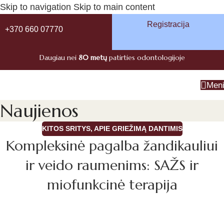
Skip to navigation
Skip to main content
Registracija
+370 660 07770
Daugiau nei
80 metų
patirties odontologijoje
Men
Naujienos
KITOS SRITYS
,
APIE GRIEŽIMĄ DANTIMIS
Kompleksinė pagalba žandikauliui
ir veido raumenims: SAŽS ir
miofunkcinė terapija