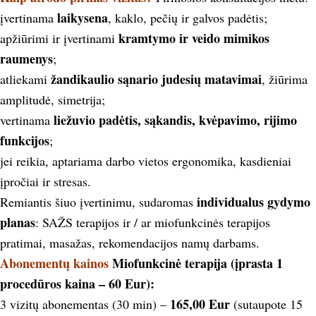
laikysena
įvertinama
, kaklo, pečių ir galvos padėtis;
kramtymo ir veido mimikos
apžiūrimi ir įvertinami
raumenys
;
žandikaulio sąnario judesių matavimai
atliekami
, žiūrima
amplitudė, simetrija;
liežuvio padėtis, sąkandis, kvėpavimo, rijimo
vertinama
funkcijos
;
jei reikia, aptariama darbo vietos ergonomika, kasdieniai
įpročiai ir stresas.
individualus gydymo
Remiantis šiuo įvertinimu, sudaromas
planas
: SAŽS terapijos ir / ar miofunkcinės terapijos
pratimai, masažas, rekomendacijos namų darbams.
Abonementų kainos
Miofunkcinė terapija (įprasta 1
procedūros kaina – 60 Eur):
165,00 Eur
3 vizitų abonementas (30 min) –
(sutaupote 15