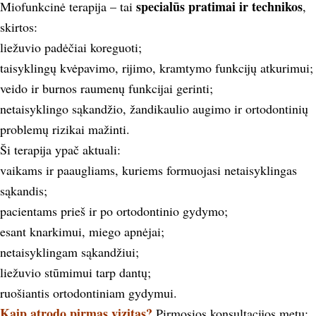
specialūs pratimai ir technikos
Miofunkcinė terapija – tai
,
skirtos:
liežuvio padėčiai koreguoti;
taisyklingų kvėpavimo, rijimo, kramtymo funkcijų atkurimui;
veido ir burnos raumenų funkcijai gerinti;
netaisyklingo sąkandžio, žandikaulio augimo ir ortodontinių
problemų rizikai mažinti.
Ši terapija ypač aktuali:
vaikams ir paaugliams, kuriems formuojasi netaisyklingas
sąkandis;
pacientams prieš ir po ortodontinio gydymo;
esant knarkimui, miego apnėjai;
netaisyklingam sąkandžiui;
liežuvio stūmimui tarp dantų;
ruošiantis ortodontiniam gydymui.
Kaip atrodo pirmas vizitas?
Pirmosios konsultacijos metu: