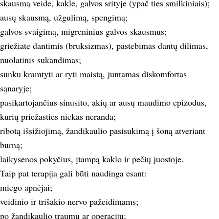
skausmą veide, kakle, galvos srityje (ypač ties smilkiniais);
ausų skausmą, užgulimą, spengimą;
galvos svaigimą, migreninius galvos skausmus;
griežiate dantimis (bruksizmas), pastebimas dantų dilimas,
nuolatinis sukandimas;
sunku kramtyti ar ryti maistą, juntamas diskomfortas
sąnaryje;
pasikartojančius sinusito, akių ar ausų maudimo epizodus,
kurių priežasties niekas neranda;
ribotą išsižiojimą, žandikaulio pasisukimą į šoną atveriant
burną;
laikysenos pokyčius, įtampą kaklo ir pečių juostoje.
Taip pat terapija gali būti naudinga esant:
miego apnėjai;
veidinio ir trišakio nervo pažeidimams;
po žandikaulio traumų ar operacijų;