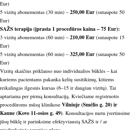
Eur)
250,00 Eur
5 vizitų abonementas (30 min) –
(sutaupote 50
Eur)
SAŽS terapija (įprasta 1 procedūros kaina – 75 Eur):
210,00 Eur
3 vizitų abonementas (60 min) –
(sutaupote 15
Eur)
325,00 Eur
5 vizitų abonementas (60 min) –
(sutaupote 50
Eur)
Vizitų skaičius priklauso nuo individualios būklės – kai
kuriems pacientams pakanka kelių susitikimų, kitiems
reikalingas ilgesnis kursas (6–15 ir daugiau vizitų). Tai
aptariama per pirmą konsultaciją.
Kviečiame registruotis
Vilniuje (Smėlio g. 20) ir
procedūroms
mūsų klinikose
Kaune (Kovo 11-osios g. 49)
. Konsultacijos metu įvertinsime
jūsų būklę ir parinksime efektyviausią SAŽS ir / ar
miofunkcinės terapijos planą.