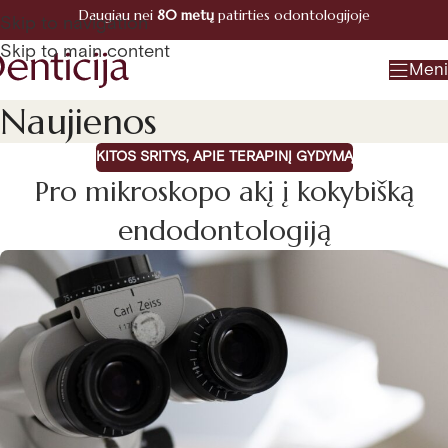
Daugiau nei
80 metų
patirties odontologijoje
Registracija
Skip to navigation
+370 660 07770
Skip to main content
Men
Naujienos
KITOS SRITYS
,
APIE TERAPINĮ GYDYMĄ
Pro mikroskopo akį į kokybišką
endodontologiją