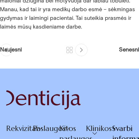
maloniai džiugina bei motyvuoja dar labiau tobulėti.
Manau, kad tai ir yra medikų darbo esmė – sėkmingas
gydymas ir laimingi pacientai. Tai suteikia prasmės ir
laimės mūsų kasdieniame darbe.
Naujesni
Senesni
Rekvizitai
Paslaugos
Kitos
Klinikos
Svarbi
paslaugos
informa