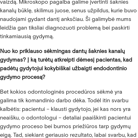
vaizdą. Mikroskopo pagalba galime įvertinti šaknies
kanalų būklę, skilimus juose, senus užpildus, kurie buvo
naudojami gydant dantį anksčiau. Ši galimybė mums
leidžia gan tiksliai diagnozuoti problemą bei paskirti
tinkamiausią gydymą.
Nuo ko priklauso sėkmingas dantų šaknies kanalų
gydymas? Į ką turėtų atkreipti dėmesį pacientas, kad
padėtų gydytojui kokybiškai užbaigti endodontinio
gydymo procesą?
Bet kokios odontologinės procedūros sėkmė yra
galima tik komandinio darbo dėka. Todėl itin svarbu
kalbėtis: pacientui – klausti gydytojo, jei kas nors yra
neaišku, o odontologui – detaliai paaiškinti pacientui
gydymo proceso bei burnos priežiūros tarp gydymų
eigą. Tad, siekiant geriausio rezultato, labai svarbu, kad