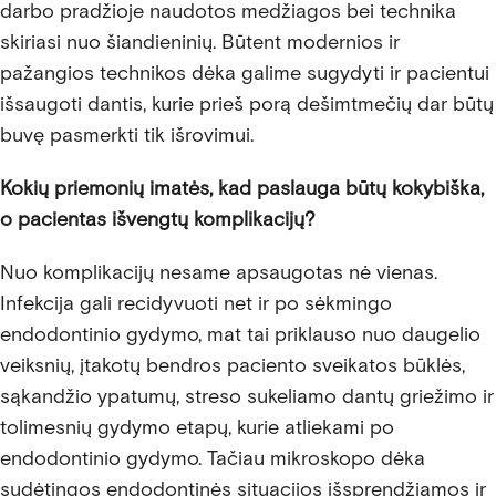
darbo pradžioje naudotos medžiagos bei technika
skiriasi nuo šiandieninių. Būtent modernios ir
pažangios technikos dėka galime sugydyti ir pacientui
išsaugoti dantis, kurie prieš porą dešimtmečių dar būtų
buvę pasmerkti tik išrovimui.
Kokių priemonių imatės, kad paslauga būtų kokybiška,
o pacientas išvengtų komplikacijų?
Nuo komplikacijų nesame apsaugotas nė vienas.
Infekcija gali recidyvuoti net ir po sėkmingo
endodontinio gydymo, mat tai priklauso nuo daugelio
veiksnių, įtakotų bendros paciento sveikatos būklės,
sąkandžio ypatumų, streso sukeliamo dantų griežimo ir
tolimesnių gydymo etapų, kurie atliekami po
endodontinio gydymo. Tačiau mikroskopo dėka
sudėtingos endodontinės situacijos išsprendžiamos ir