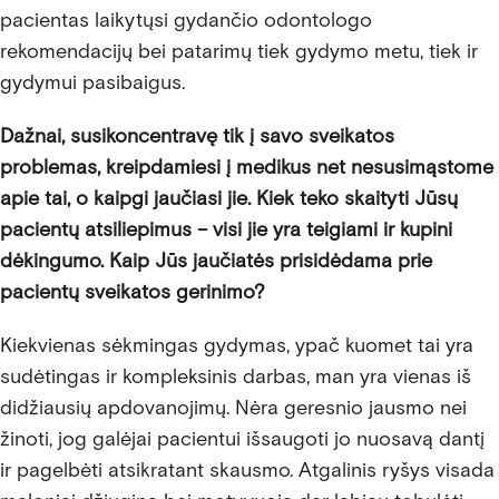
pacientas laikytųsi gydančio odontologo
rekomendacijų bei patarimų tiek gydymo metu, tiek ir
gydymui pasibaigus.
Dažnai, susikoncentravę tik į savo sveikatos
problemas, kreipdamiesi į medikus net nesusimąstome
apie tai, o kaipgi jaučiasi jie. Kiek teko skaityti Jūsų
pacientų atsiliepimus – visi jie yra teigiami ir kupini
dėkingumo. Kaip Jūs jaučiatės prisidėdama prie
pacientų sveikatos gerinimo?
Kiekvienas sėkmingas gydymas, ypač kuomet tai yra
sudėtingas ir kompleksinis darbas, man yra vienas iš
didžiausių apdovanojimų. Nėra geresnio jausmo nei
žinoti, jog galėjai pacientui išsaugoti jo nuosavą dantį
ir pagelbėti atsikratant skausmo. Atgalinis ryšys visada