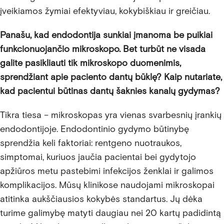
įveikiamos žymiai efektyviau, kokybiškiau ir greičiau.
Panašu, kad endodontija sunkiai įmanoma be puikiai
funkcionuojančio mikroskopo. Bet turbūt ne visada
galite pasikliauti tik mikroskopo duomenimis,
sprendžiant apie paciento dantų būklę? Kaip nutariate,
kad pacientui būtinas dantų šaknies kanalų gydymas?
Tikra tiesa – mikroskopas yra vienas svarbesnių įrankių
endodontijoje. Endodontinio gydymo būtinybę
sprendžia keli faktoriai: rentgeno nuotraukos,
simptomai, kuriuos jaučia pacientai bei gydytojo
apžiūros metu pastebimi infekcijos ženklai ir galimos
komplikacijos. Mūsų klinikose naudojami mikroskopai
atitinka aukščiausios kokybės standartus. Jų dėka
turime galimybę matyti daugiau nei 20 kartų padidintą