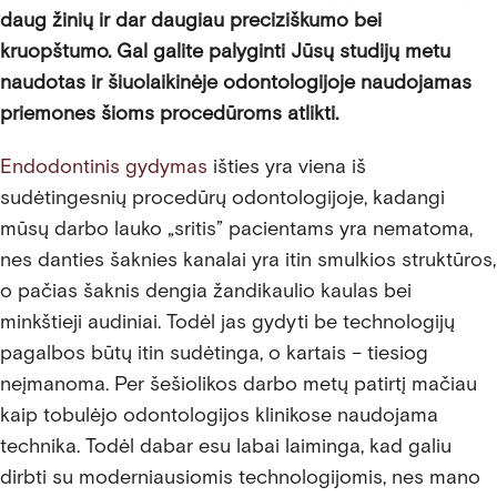
daug žinių ir dar daugiau preciziškumo bei
kruopštumo. Gal galite palyginti Jūsų studijų metu
naudotas ir šiuolaikinėje odontologijoje naudojamas
priemones šioms procedūroms atlikti.
Endodontinis gydymas
išties yra viena iš
sudėtingesnių procedūrų odontologijoje, kadangi
mūsų darbo lauko „sritis” pacientams yra nematoma,
nes danties šaknies kanalai yra itin smulkios struktūros,
o pačias šaknis dengia žandikaulio kaulas bei
minkštieji audiniai. Todėl jas gydyti be technologijų
pagalbos būtų itin sudėtinga, o kartais – tiesiog
neįmanoma. Per šešiolikos darbo metų patirtį mačiau
kaip tobulėjo odontologijos klinikose naudojama
technika. Todėl dabar esu labai laiminga, kad galiu
dirbti su moderniausiomis technologijomis, nes mano