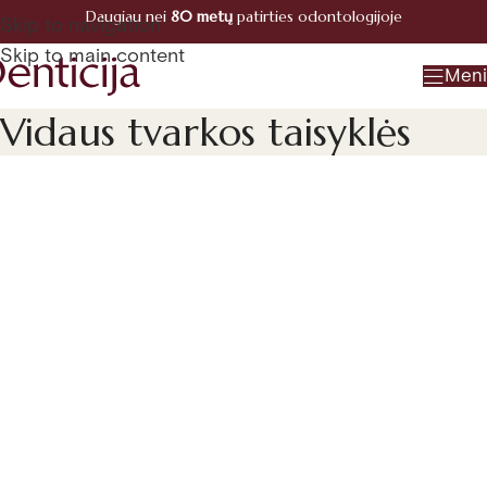
Daugiau nei
80 metų
patirties odontologijoje
Registracija
Skip to navigation
+370 660 07770
Skip to main content
Men
Vidaus tvarkos taisyklės