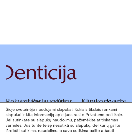
Rekvizitai
Paslaugos
Kitos
Klinikos
Svarbi
paslaugos
informa
Šioje svetainėje naudojami slapukai. Kokiais tikslais renkami
slapukai ir kitą informaciją apie juos rasite Privatumo politikoje.
Jei sutinkate su slapukų naudojimu, pažymėkite atitinkamas
varneles. Jūs turite teisę nesutikti su slapukų, dėl kurių galite
išreikšti sutikimą, naudojimu, o savo sutikimą galite atšauti