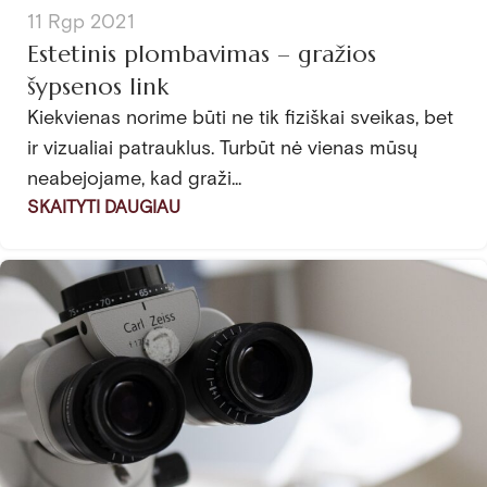
11 Rgp 2021
Estetinis plombavimas – gražios
šypsenos link
Kiekvienas norime būti ne tik fiziškai sveikas, bet
ir vizualiai patrauklus. Turbūt nė vienas mūsų
neabejojame, kad graži...
SKAITYTI DAUGIAU