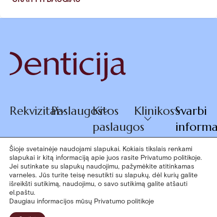
Rekvizitai
Paslaugos
Kitos
Klinikos
Svarbi
paslaugos
informa
Šioje svetainėje naudojami slapukai. Kokiais tikslais renkami
slapukai ir kitą informaciją apie juos rasite Privatumo politikoje.
© 2026
Jei sutinkate su slapukų naudojimu, pažymėkite atitinkamas
+370 660
varneles. Jūs turite teisę nesutikti su slapukų, dėl kurių galite
Denticija
išreikšti sutikimą, naudojimu, o savo sutikimą galite atšauti
07770
el.paštu.
Daugiau informacijos mūsų Privatumo politikoje