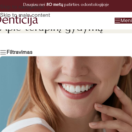
Daugiau nei
80 metų
patirties odontologijoje
Registracija
Skip to navigation
+370 660 07770
Skip to main content
Men
Apie terapinį gydymą
Filtravimas