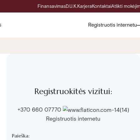
Finansavimas
D.U.K.
Karjera
Kontaktai
Atlikti mokėji
s
Registruotis internetu
Registruokitės vizitui:
+370 660 07770
Registruotis internetu
Paieška: