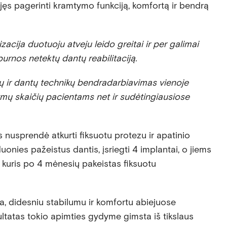
ėjęs pagerinti kramtymo funkciją, komfortą ir bendrą
cija duotuoju atveju leido greitai ir per galimai
burnos netektų dantų reabilitaciją.
tų ir dantų technikų bendradarbiavimas vienoje
ymų skaičių pacientams net ir sudėtingiausiose
 nusprendė atkurti fiksuotu protezu ir apatinio
uonies pažeistus dantis, įsriegti 4 implantai, o jiems
, kuris po 4 mėnesių pakeistas fiksuotu
a, didesniu stabilumu ir komfortu abiejuose
ltatas tokio apimties gydyme gimsta iš tikslaus