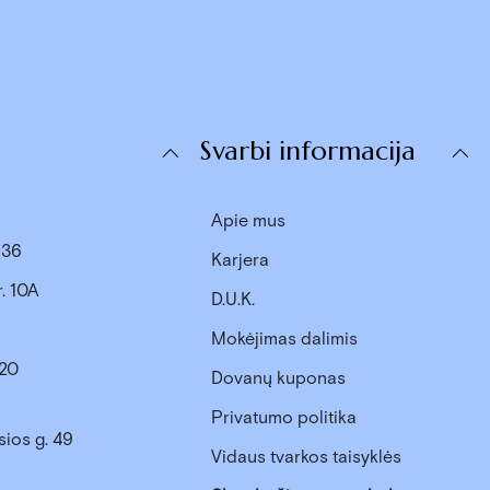
s
Svarbi informacija
Apie mus
. 36
Karjera
r. 10A
D.U.K.
Mokėjimas dalimis
 20
Dovanų kuponas
Privatumo politika
sios g. 49
Vidaus tvarkos taisyklės