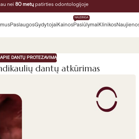
au nei
80 metų
patirties odontologijoje
NAUDINGA
 mus
Paslaugos
Gydytojai
Kainos
Pasiūlymai
Klinikos
Naujieno
APIE DANTŲ PROTEZAVIMĄ
andikaulių dantų atkūrimas