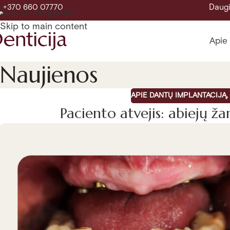
Daugi
+370 660 07770
Skip to navigation
Skip to main content
Apie
Naujienos
APIE DANTŲ IMPLANTACIJĄ
,
Paciento atvejis: abiejų ž