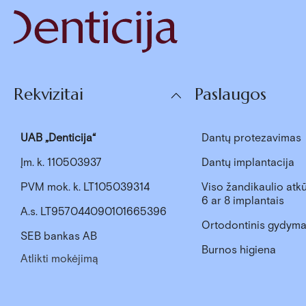
Rekvizitai
Paslaugos
UAB „Denticija“
Dantų protezavimas
Įm. k. 110503937
Dantų implantacija
PVM mok. k. LT105039314
Viso žandikaulio atkū
6 ar 8 implantais
A.s. LT957044090101665396
Ortodontinis gydym
SEB bankas AB
Burnos higiena
Atlikti mokėjimą