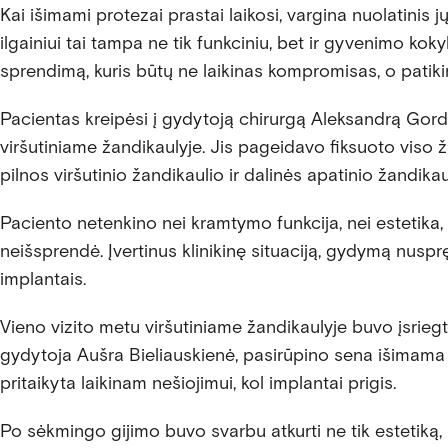
Kai išimami protezai prastai laikosi, vargina nuolatinis 
ilgainiui tai tampa ne tik funkciniu, bet ir gyvenimo koky
sprendimą, kuris būtų ne laikinas kompromisas, o patik
Pacientas kreipėsi į gydytoją chirurgą Aleksandrą Gorde
viršutiniame žandikaulyje. Jis pageidavo fiksuoto viso
pilnos viršutinio žandikaulio ir dalinės apatinio žandikau
Paciento netenkino nei kramtymo funkcija, nei estetika,
neišsprendė. Įvertinus klinikinę situaciją, gydymą nuspr
implantais.
Vieno vizito metu viršutiniame žandikaulyje buvo įsriegt
gydytoja Aušra Bieliauskienė, pasirūpino sena išimama 
pritaikyta laikinam nešiojimui, kol implantai prigis.
Po sėkmingo gijimo buvo svarbu atkurti ne tik estetiką,