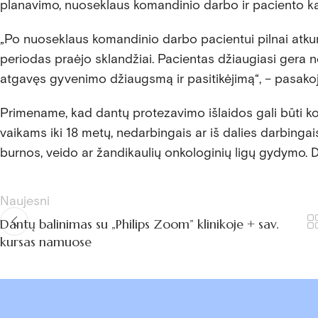
planavimo, nuoseklaus komandinio darbo ir paciento k
„Po nuoseklaus komandinio darbo pacientui pilnai atkur
periodas praėjo sklandžiai. Pacientas džiaugiasi gera ne
atgavęs gyvenimo džiaugsmą ir pasitikėjimą“, – pasakoj
Primename, kad dantų protezavimo išlaidos gali būti
vaikams iki 18 metų, nedarbingais ar iš dalies darbing
burnos, veido ar žandikaulių onkologinių ligų gydymo. 
Naujesni
Dantų balinimas su „Philips Zoom” klinikoje + sav.
kursas namuose