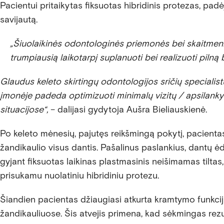
Pacientui pritaikytas fiksuotas hibridinis protezas, pad
savijautą.
„Šiuolaikinės odontologinės priemonės bei skaitmeniza
trumpiausią laikotarpį suplanuoti bei realizuoti pilną 
Glaudus keleto skirtingų odontologijos sričių specialis
įmonėje padeda optimizuoti minimalų vizitų / apsilank
situacijose“,
– dalijasi gydytoja Aušra Bieliauskienė.
Po keleto mėnesių, pajutęs reikšmingą pokytį, pacientas
žandikaulio visus dantis. Pašalinus paslankius, dantų ėd
gyjant fiksuotas laikinas plastmasinis neišimamas tiltas
prisukamu nuolatiniu hibridiniu protezu.
Šiandien pacientas džiaugiasi atkurta kramtymo funkcij
žandikauliuose. Šis atvejis primena, kad sėkmingas rezu