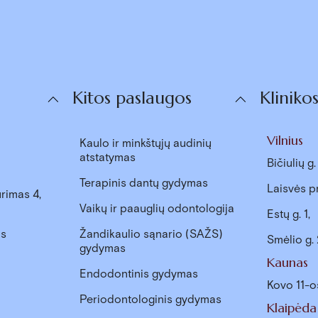
Kitos paslaugos
Kliniko
Vilnius
Kaulo ir minkštųjų audinių
atstatymas
Bičiulių g
Terapinis dantų gydymas
Laisvės p
rimas 4,
Vaikų ir paauglių odontologija
Estų g. 1,
as
Žandikaulio sąnario (SAŽS)
Smėlio g.
gydymas
Kaunas
Endodontinis gydymas
Kovo 11-o
Periodontologinis gydymas
Klaipėda