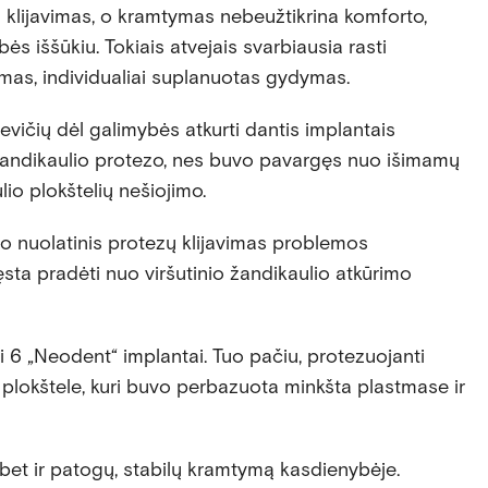
jų klijavimas, o kramtymas nebeužtikrina komforto,
bės iššūkiu. Tokiais atvejais svarbiausia rasti
imas, individualiai suplanuotas gydymas.
vičių dėl galimybės atkurti dantis implantais
 žandikaulio protezo, nes buvo pavargęs nuo išimamų
lio plokštelių nešiojimo.
 o nuolatinis protezų klijavimas problemos
ęsta pradėti nuo viršutinio žandikaulio atkūrimo
i 6 „Neodent“ implantai. Tuo pačiu, protezuojanti
plokštele, kuri buvo perbazuota minkšta plastmase ir
 bet ir patogų, stabilų kramtymą kasdienybėje.