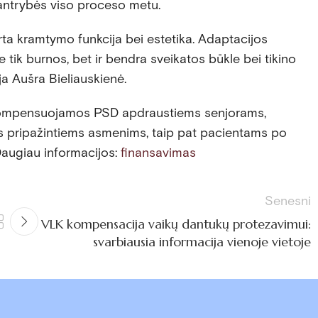
antrybės viso proceso metu.
ta kramtymo funkcija bei estetika. Adaptacijos
 tik burnos, bet ir bendra sveikatos būkle bei tikino
a Aušra Bieliauskienė.
 kompensuojamos PSD apdraustiems senjorams,
ais pripažintiems asmenims, taip pat pacientams po
Daugiau informacijos:
finansavimas
Senesni
VLK kompensacija vaikų dantukų protezavimui:
svarbiausia informacija vienoje vietoje