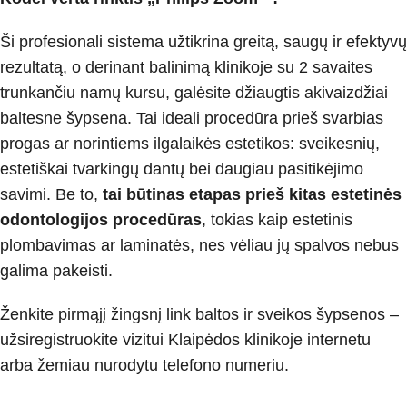
Ši profesionali sistema užtikrina greitą, saugų ir efektyvų
rezultatą, o derinant balinimą klinikoje su 2 savaites
trunkančiu namų kursu, galėsite džiaugtis akivaizdžiai
baltesne šypsena. Tai ideali procedūra prieš svarbias
progas ar norintiems ilgalaikės estetikos: sveikesnių,
estetiškai tvarkingų dantų bei daugiau pasitikėjimo
savimi. Be to,
tai būtinas etapas prieš kitas estetinės
odontologijos procedūras
, tokias kaip estetinis
plombavimas ar laminatės, nes vėliau jų spalvos nebus
galima pakeisti.
Ženkite pirmąjį žingsnį link baltos ir sveikos šypsenos –
užsiregistruokite vizitui Klaipėdos klinikoje internetu
arba žemiau nurodytu telefono numeriu.