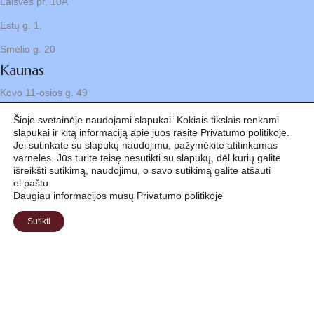
Laisvės pr. 10A
Estų g. 1,
Smėlio g. 20
Kaunas
Kovo 11-osios g. 49
Klaipėda
Šioje svetainėje naudojami slapukai. Kokiais tikslais renkami
slapukai ir kitą informaciją apie juos rasite Privatumo politikoje.
Gegužės g. 1
Jei sutinkate su slapukų naudojimu, pažymėkite atitinkamas
varneles. Jūs turite teisę nesutikti su slapukų, dėl kurių galite
išreikšti sutikimą, naudojimu, o savo sutikimą galite atšauti
el.paštu.
Svarbi informacija
Daugiau informacijos mūsų Privatumo politikoje
Sutikti
Apie mus
Karjera
D.U.K.