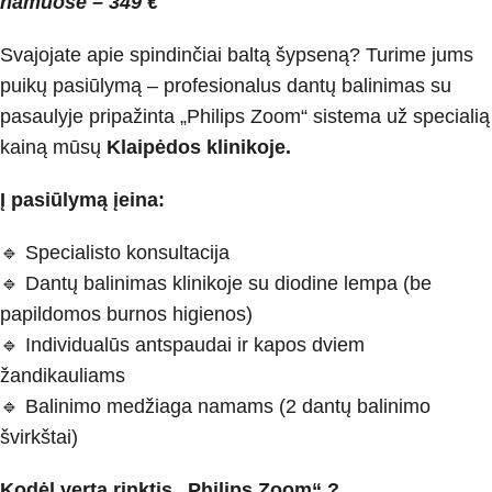
namuose – 349 €
Svajojate apie spindinčiai baltą šypseną? Turime jums
puikų pasiūlymą – profesionalus dantų balinimas su
pasaulyje pripažinta „Philips Zoom“ sistema už specialią
kainą mūsų
Klaipėdos klinikoje.
Į pasiūlymą įeina:
🔹 Specialisto konsultacija
🔹 Dantų balinimas klinikoje su diodine lempa (be
papildomos burnos higienos)
🔹 Individualūs antspaudai ir kapos dviem
žandikauliams
🔹 Balinimo medžiaga namams (2 dantų balinimo
švirkštai)
Kodėl verta rinktis „Philips Zoom“ ?