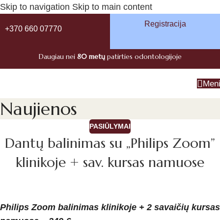
Skip to navigation
Skip to main content
Registracija
+370 660 07770
Daugiau nei
80 metų
patirties odontologijoje
Men
Naujienos
PASIŪLYMAI
Dantų balinimas su „Philips Zoom”
klinikoje + sav. kursas namuose
Philips Zoom balinimas klinikoje + 2 savaičių kursas