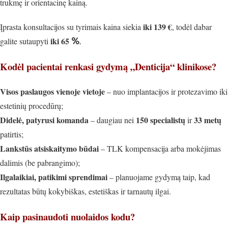
trukmę ir orientacinę kainą.
iki 139 €
Įprasta konsultacijos su tyrimais kaina siekia
, todėl dabar
iki 65
galite sutaupyti
%
.
Kodėl pacientai renkasi gydymą „Denticija“ klinikose?
Visos paslaugos vienoje vietoje
– nuo implantacijos ir protezavimo iki
estetinių procedūrų;
Didelė, patyrusi komanda
150 specialistų
33 metų
– daugiau nei
ir
patirtis;
Lankstūs atsiskaitymo būdai
–
TLK kompensacija
arba
mokėjimas
dalimis
(be pabrangimo);
Ilgalaikiai, patikimi sprendima
i
– planuojame gydymą taip, kad
rezultatas būtų kokybiškas, estetiškas ir tarnautų ilgai.
Kaip pasinaudoti nuolaidos kodu?