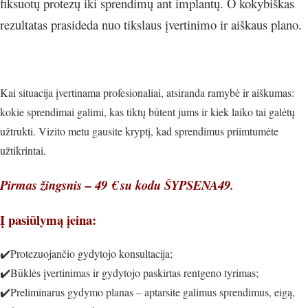
fiksuotų protezų iki sprendimų ant implantų. O kokybiškas
rezultatas prasideda nuo tikslaus įvertinimo ir aiškaus plano.
Kai situacija įvertinama profesionaliai, atsiranda ramybė ir aiškumas:
kokie sprendimai galimi, kas tiktų būtent jums ir kiek laiko tai galėtų
užtrukti. Vizito metu gausite kryptį, kad sprendimus priimtumėte
užtikrintai.
Pirmas žingsnis – 49 € su kodu ŠYPSENA49.
Į pasiūlymą įeina:
✔️Protezuojančio gydytojo konsultacija;
✔️Būklės įvertinimas ir gydytojo paskirtas rentgeno tyrimas;
✔️Preliminarus gydymo planas – aptarsite galimus sprendimus, eigą,