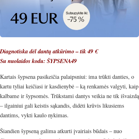
Diagnotiska dėl dantų atkūrimo – tik 49 €
Su nuolaidos kodu: ŠYPSENA49
Kartais šypsena pasikeičia palaipsniui: ima trūkti danties, o
kartu tyliai keičiasi ir kasdienybė – ką renkamės valgyti, kaip
kalbame ir šypsomės. Trūkstami dantys veikia ne tik išvaizdą
– ilgainiui gali keistis sąkandis, didėti krūvis likusiems
dantims, vykti kaulo nykimas.
Šiandien šypseną galima atkurti įvairiais būdais – nuo