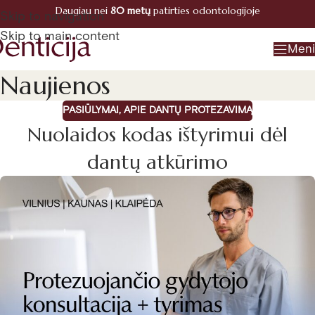
Daugiau nei
80 metų
patirties odontologijoje
Registracija
Skip to navigation
+370 660 07770
Skip to main content
Men
Naujienos
PASIŪLYMAI
,
APIE DANTŲ PROTEZAVIMĄ
Nuolaidos kodas ištyrimui dėl
dantų atkūrimo