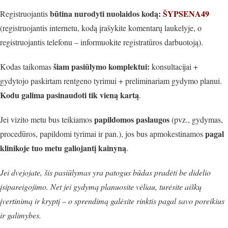
būtina nurodyti nuolaidos kodą:
ŠYPSENA49
Registruojantis
(registruojantis internetu, kodą įrašykite komentarų laukelyje, o
registruojantis telefonu – informuokite registratūros darbuotoją).
šiam pasiūlymo komplektui
:
Kodas taikomas
konsultacijai +
gydytojo paskirtam rentgeno tyrimui + preliminariam gydymo planui.
Kodu galima pasinaudoti tik vieną kartą
.
papildomos paslaugos
Jei vizito metu bus teikiamos
(pvz., gydymas,
pagal
procedūros, papildomi tyrimai ir pan.), jos bus apmokestinamos
klinikoje tuo metu galiojantį kainyną
.
Jei dvejojate, šis pasiūlymas yra patogus būdas pradėti be didelio
įsipareigojimo. Net jei gydymą planuosite vėliau, turėsite aiškų
įvertinimą ir kryptį – o sprendimą galėsite rinktis pagal savo poreikius
ir galimybes.