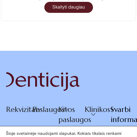
Skaityti daugiau
Rekvizitai
Paslaugos
Kitos
Klinikos
Svarbi
paslaugos
informa
Šioje svetainėje naudojami slapukai. Kokiais tikslais renkami