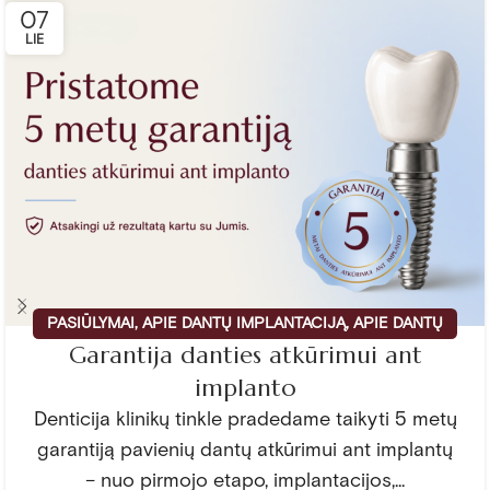
07
LIE
PASIŪLYMAI
,
APIE DANTŲ IMPLANTACIJĄ
,
APIE DANTŲ
Garantija danties atkūrimui ant
PROTEZAVIMĄ
implanto
Denticija klinikų tinkle pradedame taikyti 5 metų
garantiją pavienių dantų atkūrimui ant implantų
– nuo pirmojo etapo, implantacijos,...