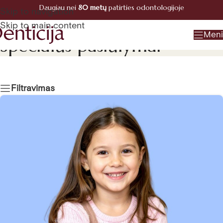
Daugiau nei
80 metų
patirties odontologijoje
Registracija
Skip to navigation
+370 660 07770
Skip to main content
Men
Specialūs pasiūlymai
Filtravimas