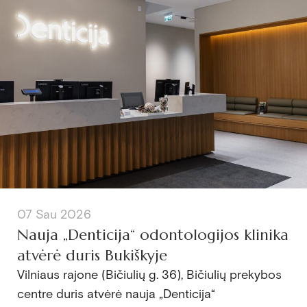
07 Sau 2026
Nauja „Denticija“ odontologijos klinika
atvėrė duris Bukiškyje
Vilniaus rajone (Bičiulių g. 36), Bičiulių prekybos
centre duris atvėrė nauja „Denticija“