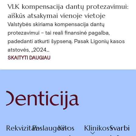
VLK kompensacija dantų protezavimui:
aiškūs atsakymai vienoje vietoje
Valstybės skiriama kompensacija dantų
protezavimui – tai reali finansinė pagalba,
padedanti atkurti šypseną. Pasak Ligonių kasos
atstovės, „2024...
SKAITYTI DAUGIAU
Rekvizitai
Paslaugos
Kitos
Klinikos
Svarbi