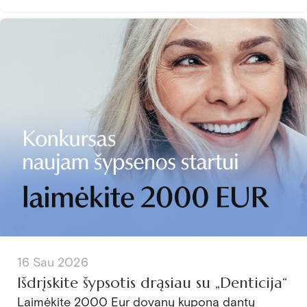
16 Sau 2026
Išdrįskite šypsotis drąsiau su „Denticija“
Laimėkite 2000 Eur dovanų kuponą dantų