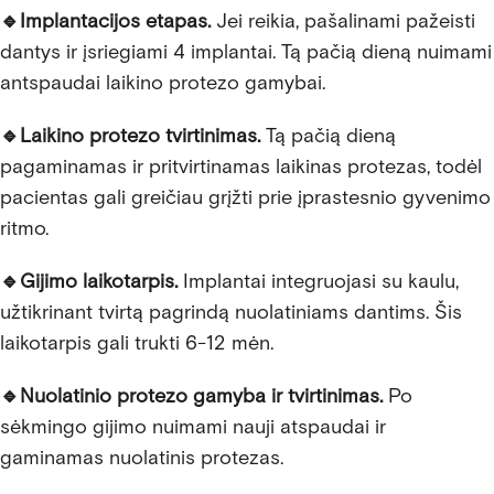
🔹
Implantacijos etapas.
Jei reikia, pašalinami pažeisti
dantys ir įsriegiami 4 implantai. Tą pačią dieną nuimami
antspaudai laikino protezo gamybai.
🔹
Laikino protezo tvirtinimas.
Tą pačią dieną
pagaminamas ir pritvirtinamas laikinas protezas, todėl
pacientas gali greičiau grįžti prie įprastesnio gyvenimo
ritmo.
🔹
Gijimo laikotarpis.
Implantai integruojasi su kaulu,
užtikrinant tvirtą pagrindą nuolatiniams dantims. Šis
laikotarpis gali trukti 6-12 mėn.
🔹
Nuolatinio protezo gamyba ir tvirtinimas.
Po
sėkmingo gijimo nuimami nauji atspaudai ir
gaminamas nuolatinis protezas.