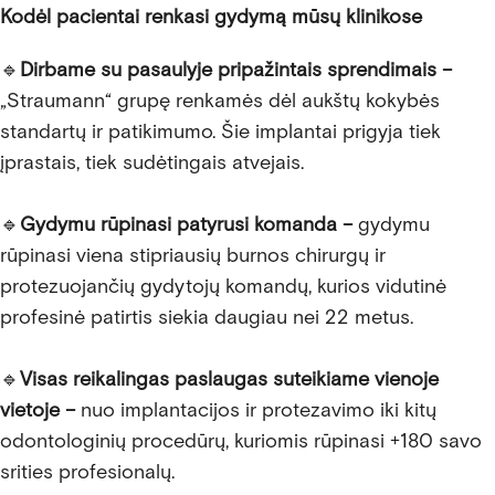
Kodėl pacientai renkasi gydymą mūsų klinikose
🔹
Dirbame su pasaulyje pripažintais sprendimais
–
„Straumann“ grupę renkamės dėl aukštų kokybės
standartų ir patikimumo. Šie implantai prigyja tiek
įprastais, tiek sudėtingais atvejais.
🔹
Gydymu rūpinasi patyrusi komanda
–
gydymu
rūpinasi viena stipriausių burnos chirurgų ir
protezuojančių gydytojų komandų, kurios vidutinė
profesinė patirtis siekia daugiau nei 22 metus.
🔹
Visas reikalingas paslaugas suteikiame vienoje
vietoje
–
nuo implantacijos ir protezavimo iki kitų
odontologinių procedūrų, kuriomis rūpinasi +180 savo
srities profesionalų.