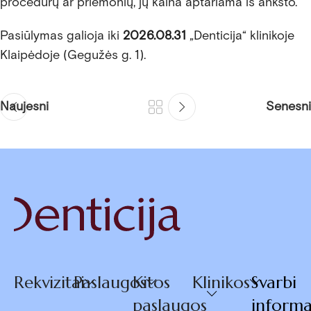
procedūrų ar priemonių, jų kaina aptariama iš anksto.
Pasiūlymas galioja iki
2026.08.31
„Denticija“ klinikoje
Klaipėdoje (Gegužės g. 1).
Naujesni
Senesni
Rekvizitai
Paslaugos
Kitos
Klinikos
Svarbi
paslaugos
informa