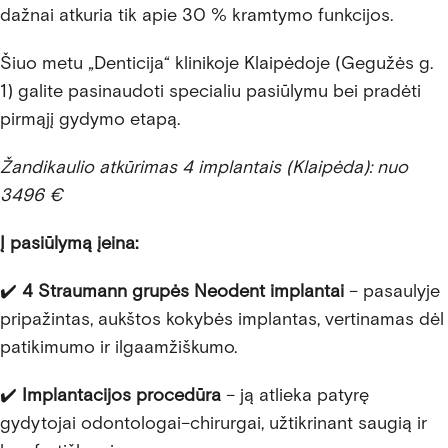
dažnai atkuria tik apie 30 % kramtymo funkcijos.
Šiuo metu „Denticija“ klinikoje Klaipėdoje (Gegužės g.
1) galite pasinaudoti specialiu pasiūlymu bei pradėti
pirmąjį gydymo etapą.
Žandikaulio atkūrimas 4 implantais (Klaipėda): nuo
3496 €
Į pasiūlymą įeina:
✔️
4 Straumann grupės Neodent implantai
– pasaulyje
pripažintas, aukštos kokybės implantas, vertinamas dėl
patikimumo ir ilgaamžiškumo.
✔️
Implantacijos procedūra
– ją atlieka patyrę
gydytojai odontologai–chirurgai, užtikrinant saugią ir