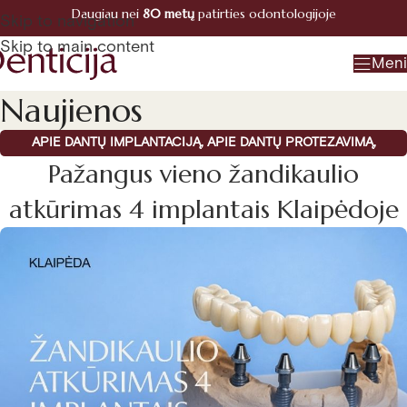
Daugiau nei
80 metų
patirties odontologijoje
Registracija
Skip to navigation
+370 660 07770
Skip to main content
Men
Naujienos
APIE DANTŲ IMPLANTACIJĄ
,
APIE DANTŲ PROTEZAVIMĄ
,
Pažangus vieno žandikaulio
SPECIALŪS PASIŪLYMAI
,
PASIŪLYMAI
atkūrimas 4 implantais Klaipėdoje