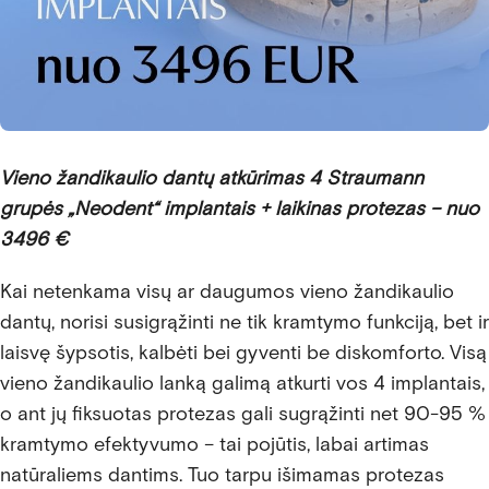
Vieno žandikaulio dantų atkūrimas 4 Straumann
grupės „Neodent“ implantais + laikinas protezas – nuo
3496 €
Kai netenkama visų ar daugumos vieno žandikaulio
dantų, norisi susigrąžinti ne tik kramtymo funkciją, bet ir
laisvę šypsotis, kalbėti bei gyventi be diskomforto. Visą
vieno žandikaulio lanką galimą atkurti vos 4 implantais,
o ant jų fiksuotas protezas gali sugrąžinti net 90-95 %
kramtymo efektyvumo – tai pojūtis, labai artimas
natūraliems dantims. Tuo tarpu išimamas protezas