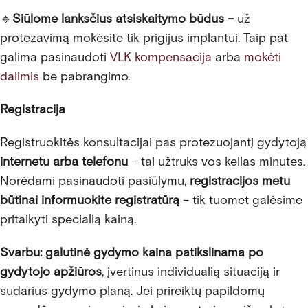
🔹
Siūlome lanksčius atsiskaitymo būdus
–
už
protezavimą mokėsite tik prigijus implantui. Taip pat
galima pasinaudoti
VLK kompensacija
arba
mokėti
dalimis
be pabrangimo.
Registracija
Registruokitės konsultacijai pas protezuojantį gydytoją
internetu arba telefonu
– tai užtruks vos kelias minutes.
Norėdami pasinaudoti pasiūlymu,
registracijos metu
būtinai informuokite registratūrą
– tik tuomet galėsime
pritaikyti specialią kainą.
Svarbu:
galutinė gydymo kaina patikslinama po
gydytojo apžiūros
, įvertinus individualią situaciją ir
sudarius gydymo planą. Jei prireiktų papildomų