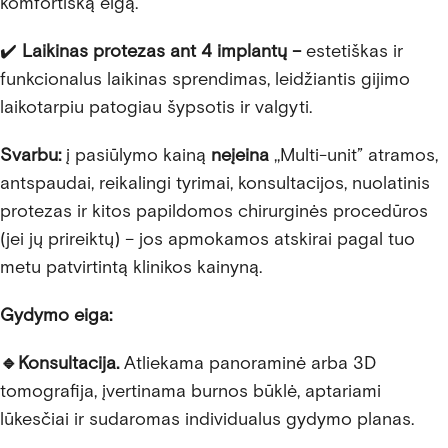
komfortišką eigą.
✔️
Laikinas protezas ant 4 implantų
–
estetiškas ir
funkcionalus laikinas sprendimas, leidžiantis gijimo
laikotarpiu patogiau šypsotis ir valgyti.
Svarbu:
į pasiūlymo kainą
neįeina
,,Multi-unit” atramos,
antspaudai, reikalingi tyrimai, konsultacijos, nuolatinis
protezas ir kitos papildomos chirurginės procedūros
(jei jų prireiktų) – jos apmokamos atskirai pagal tuo
metu patvirtintą klinikos kainyną.
Gydymo eiga:
🔹
Konsultacija.
Atliekama panoraminė arba 3D
tomografija, įvertinama burnos būklė, aptariami
lūkesčiai ir sudaromas individualus gydymo planas.