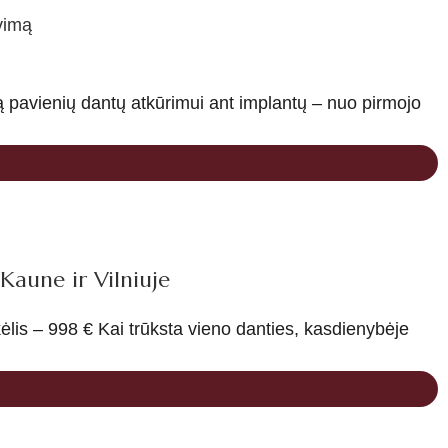
vimą
ją pavienių dantų atkūrimui ant implantų – nuo pirmojo
Kaune ir Vilniuje
lis – 998 € Kai trūksta vieno danties, kasdienybėje