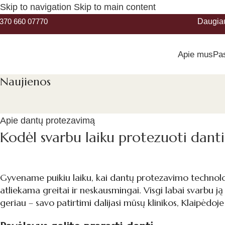
Skip to navigation
Skip to main content
370 660 07770
Daugia
Apie mus
Pa
Naujienos
Apie dantų protezavimą
Kodėl svarbu laiku protezuoti danti
Gyvename puikiu laiku, kai dantų protezavimo technologi
atliekama greitai ir neskausmingai. Visgi labai svarbu ją 
geriau – savo patirtimi dalijasi mūsų klinikos, Klaipėdo