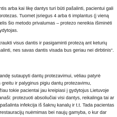
 arba kai likę dantys turi būti pašalinti, pacientui gali
 protezas. Tuomet įsriegus 4 arba 6 implantus (į vieną
lis šio metodo privalumas – protezo nereikia išiminėti
ydytojas.
raukti visus dantis ir pasigaminti protezą ant keturių
 šalinti, nes savas dantis visada bus geriau nei dirbtinis“.
 bandę sutaupyti dantų protezavimui, vėliau patyrė
greitu ir palyginus pigiu dantų protezavimu,
u tokie pacientai jau kreipiasi į gydytojus Lietuvoje
naši: protezuoti absoliučiai visi dantys, reikalinga tai ar
pašalinta infekcija iš šaknų kanalų ir t.t. Tada pacientas
ir restauracijų nuėmimas bei naujų gamyba, o kur dar