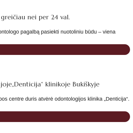
reičiau nei per 24 val.
ontologo pagalbą pasiekti nuotoliniu būdu – viena
oje„Denticija“ klinikoje Bukiškyje
os centre duris atvėrė odontologijos klinika „Denticija“.