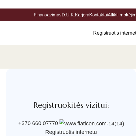
Finansavimas
D.U.K.
Karjera
Kontaktai
Atlikti mokėji
Registruotis interne
Registruokitės vizitui:
+370 660 07770
Registruotis internetu