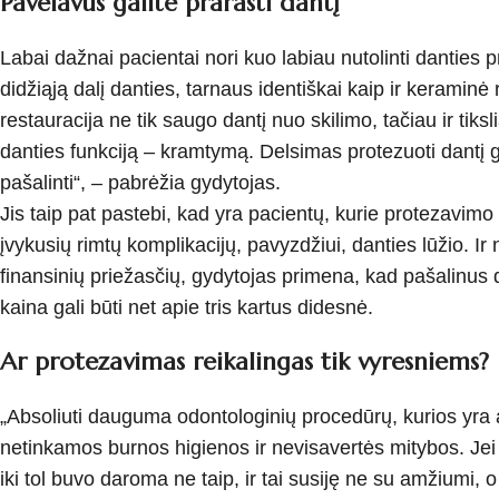
Pavėlavus galite prarasti dantį
Labai dažnai pacientai nori kuo labiau nutolinti dantie
didžiąją dalį danties, tarnaus identiškai kaip ir keraminė 
restauracija ne tik saugo dantį nuo skilimo, tačiau ir tiks
danties funkciją – kramtymą. Delsimas protezuoti dantį gali 
pašalinti“, – pabrėžia gydytojas.
Jis taip pat pastebi, kad yra pacientų, kurie protezavimo
įvykusių rimtų komplikacijų, pavyzdžiui, danties lūžio. Ir 
finansinių priežasčių, gydytojas primena, kad pašalinus dan
kaina gali būti net apie tris kartus didesnė.
Ar protezavimas reikalingas tik vyresniems?
„Absoliuti dauguma odontologinių procedūrų, kurios yra 
netinkamos burnos higienos ir nevisavertės mitybos. Jei 
iki tol buvo daroma ne taip, ir tai susiję ne su amžiumi, 