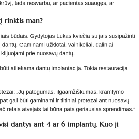
ti krūvį, tada nesvarbu, ar pacientas suaugęs, ar
į rinktis man?
ais būdais. Gydytojas Lukas kviečia su jais susipažinti
 dantų. Gaminami užklotai, vainikėliai, daliniai
a klijuojami prie nuosavų dantų.
būti atliekama dantų implantacija. Tokia restauracija
rotezai: „Jų patogumas, ilgaamžiškumas, kramtymo
t gali būti gaminami ir tiltiniai protezai ant nuosavų
pač retais atvejais tai būna pats geriausias sprendimas.“
i dantys ant 4 ar 6 implantų. Kuo ji