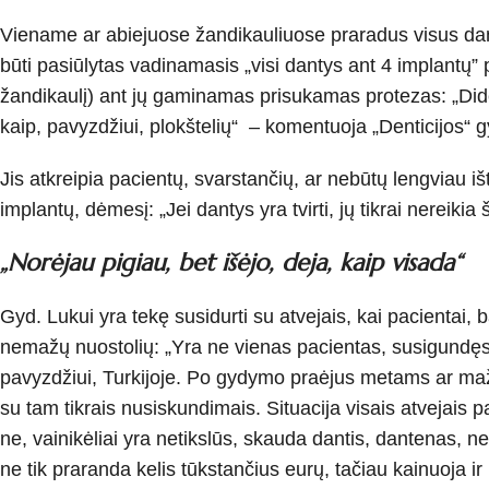
Viename ar abiejuose žandikauliuose praradus visus dantis
būti pasiūlytas vadinamasis „visi dantys ant 4 implantų”
žandikaulį) ant jų gaminamas prisukamas protezas: „Dide
kaip, pavyzdžiui, plokštelių“ – komentuoja „Denticijos“ g
Jis atkreipia pacientų, svarstančių, ar nebūtų lengviau išt
implantų, dėmesį: „Jei dantys yra tvirti, jų tikrai nereikia
„Norėjau pigiau, bet išėjo, deja, kaip visada“
Gyd. Lukui yra tekę susidurti su atvejais, kai pacientai,
nemažų nuostolių: „Yra ne vienas pacientas, susigundęs 
pavyzdžiui, Turkijoje. Po gydymo praėjus metams ar mažia
su tam tikrais nusiskundimais. Situacija visais atvejais pa
ne, vainikėliai yra netikslūs, skauda dantis, dantenas, ne
ne tik praranda kelis tūkstančius eurų, tačiau kainuoja 