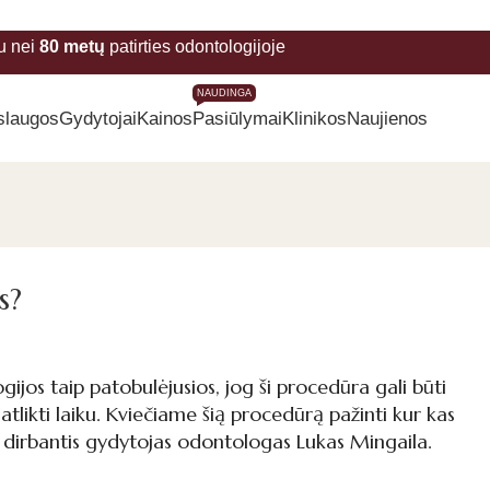
u nei
80 metų
patirties odontologijoje
NAUDINGA
slaugos
Gydytojai
Kainos
Pasiūlymai
Klinikos
Naujienos
s?
jos taip patobulėjusios, jog ši procedūra gali būti
atlikti laiku. Kviečiame šią procedūrą pažinti kur kas
je dirbantis gydytojas odontologas Lukas Mingaila.