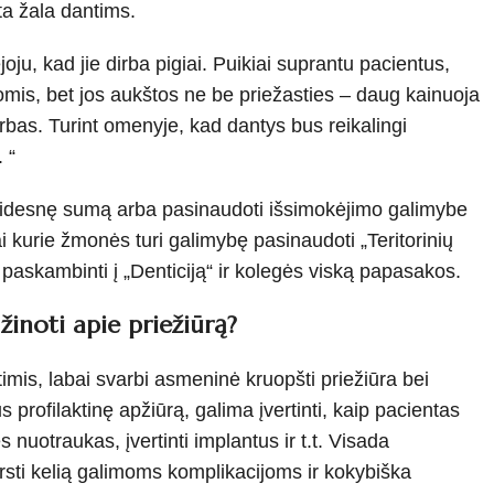
ta žala dantims.
oju, kad jie dirba pigiai. Puikiai suprantu pacientus,
mis, bet jos aukštos ne be priežasties – daug kainuoja
arbas. Turint omenyje, kad dantys bus reikalingi
 “
 didesnę sumą arba pasinaudoti išsimokėjimo galimybe
ai kurie žmonės turi galimybę pasinaudoti „Teritorinių
paskambinti į „Denticiją“ ir kolegės viską papasakos.
žinoti apie priežiūrą?
timis, labai svarbi asmeninė kruopšti priežiūra bei
 profilaktinę apžiūrą, galima įvertinti, kaip pacientas
es nuotraukas, įvertinti implantus ir t.t. Visada
kirsti kelią galimoms komplikacijoms ir kokybiška