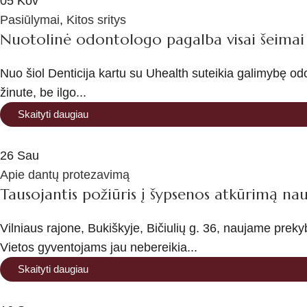
05
Kov
Pasiūlymai
,
Kitos sritys
Nuotolinė odontologo pagalba visai šeimai g
Nuo šiol Denticija kartu su Uhealth suteikia galimybę od
žinute, be ilgo...
Skaityti daugiau
26
Sau
Apie dantų protezavimą
Tausojantis požiūris į šypsenos atkūrimą nauj
Vilniaus rajone, Bukiškyje, Bičiulių g. 36, naujame prekyb
Vietos gyventojams jau nebereikia...
Skaityti daugiau