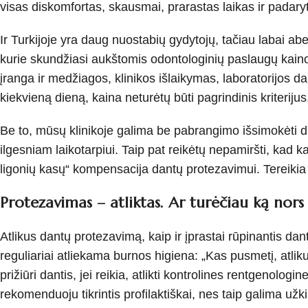
visas diskomfortas, skausmai, prarastas laikas ir padary
Ir Turkijoje yra daug nuostabių gydytojų, tačiau labai abej
kurie skundžiasi aukštomis odontologinių paslaugų kaino
įranga ir medžiagos, klinikos išlaikymas, laboratorijos d
kiekvieną dieną, kaina neturėtų būti pagrindinis kriterijus.
Be to, mūsų klinikoje galima be pabrangimo išsimokėti
ilgesniam laikotarpiui. Taip pat reikėtų nepamiršti, kad k
ligonių kasų“ kompensacija dantų protezavimui. Tereikia 
Protezavimas – atliktas. Ar turėčiau ką nors 
Atlikus dantų protezavimą, kaip ir įprastai rūpinantis dan
reguliariai atliekama burnos higiena: „Kas pusmetį, atlikus
prižiūri dantis, jei reikia, atlikti kontrolines rentgenologin
rekomenduoju tikrintis profilaktiškai, nes taip galima už