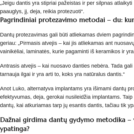
„Jeigu dantis yra stipriai pažeistas ir per silpnas atlaiky
paauglys, jį, deja, reikia protezuoti“.
Pagrindiniai protezavimo metodai – du: kur
Dantų protezavimas gali būti atliekamas dviem pagrindini
geriau: „Pirmasis atvejis – kai jis atliekamas ant nuosavų
vainikėliai, laminatės, kurie pagaminti iš keramikos ir yr
Antrasis atvejis – kai nuosavo danties nebėra. Tada gali 
tarnauja ilgai ir yra arti to, koks yra natūralus dantis.“
Anot Luko, alternatyva implantams yra išimami dantų p
efektyvumas, deja, gerokai nusileidžia implantams. Taip pa
dantų, kai atkuriamas tarp jų esantis dantis, tačiau tik y
Dažnai girdima dantų gydymo metodika – vis
ypatinga?