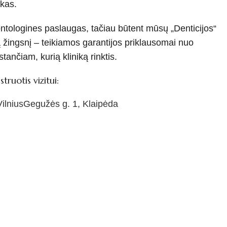
Lukas.
ntologines paslaugas, tačiau būtent mūsų „Denticijos“
ą žingsnį – teikiamos garantijos priklausomai nuo
ančiam, kurią kliniką rinktis.
truotis vizitui:
ilnius
Gegužės g. 1, Klaipėda