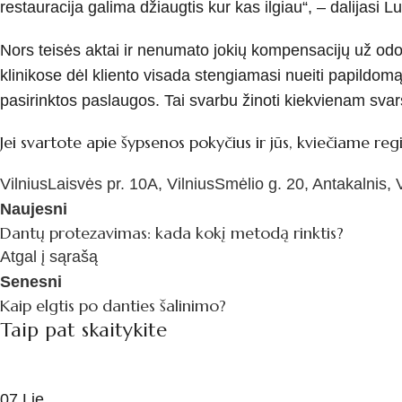
restauracija galima džiaugtis kur kas ilgiau“, – dalijasi 
Nors teisės aktai ir nenumato jokių kompensacijų už odo
klinikose dėl kliento visada stengiamasi nueiti papildom
pasirinktos paslaugos. Tai svarbu žinoti kiekvienam svarst
Jei svartote apie šypsenos pokyčius ir jūs, kviečiame regis
Vilnius
Laisvės pr. 10A, Vilnius
Smėlio g. 20, Antakalnis, V
Naujesni
Dantų protezavimas: kada kokį metodą rinktis?
Atgal į sąrašą
Senesni
Kaip elgtis po danties šalinimo?
Taip pat skaitykite
07
Lie