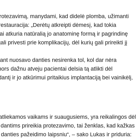
s protezavimą, manydami, kad didelė plomba, užimanti
restauracija: „Derėtų atkreipti dėmesį, kad tokia
liai atkuria natūralią jo anatominę formą ir pagrindinę
privesti prie komplikacijų, dėl kurių gali prireikti jį
 ant nuosavo danties nesirenka tol, kol dar nėra
nors dažnu atveju pacientai delsia tą atlikti dėl
tį ir jo atkūrimui pritaikius implantaciją bei vainikėlį,
atliekamos vaikams ir suaugusiems, yra reikalingos dėl
dantims prireikia protezavimo, tai ženklas, kad kažkas
o danties pažeidimo laipsniu“, – sako Lukas ir priduria: