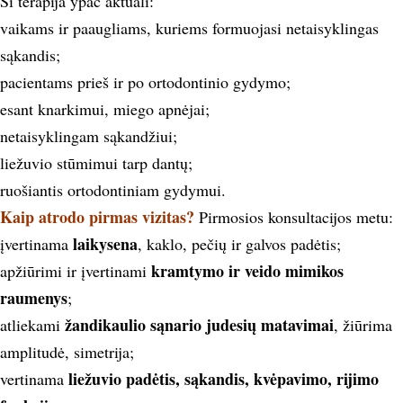
Ši terapija ypač aktuali:
vaikams ir paaugliams, kuriems formuojasi netaisyklingas
sąkandis;
pacientams prieš ir po ortodontinio gydymo;
esant knarkimui, miego apnėjai;
netaisyklingam sąkandžiui;
liežuvio stūmimui tarp dantų;
ruošiantis ortodontiniam gydymui.
Kaip atrodo pirmas vizitas?
Pirmosios konsultacijos metu:
laikysena
įvertinama
, kaklo, pečių ir galvos padėtis;
kramtymo ir veido mimikos
apžiūrimi ir įvertinami
raumenys
;
žandikaulio sąnario judesių matavimai
atliekami
, žiūrima
amplitudė, simetrija;
liežuvio padėtis, sąkandis, kvėpavimo, rijimo
vertinama