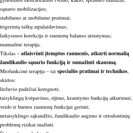
sąnario mobilizacijos;
stabilumo ar mobilumo pratimai;
trigerinių taškų atpalaidavimas;
laikysenos korekcija ir raumenų balanso atstatymas;
manualine terapija.
a
tlaisvinti įtemptus raumenis, atkurti normalią
Tikslas –
žandikaulio sąnario funkciją ir sumažinti skausmą
.
specialūs pratimai ir technikos
Miofunkcinė terapija – tai
,
skirtos:
liežuvio padėčiai koreguoti;
taisyklingų kvėpavimo, rijimo, kramtymo funkcijų atkurimui;
veido ir burnos raumenų funkcijai gerinti;
netaisyklingo sąkandžio, žandikaulio augimo ir ortodontinių
problemų rizikai mažinti.