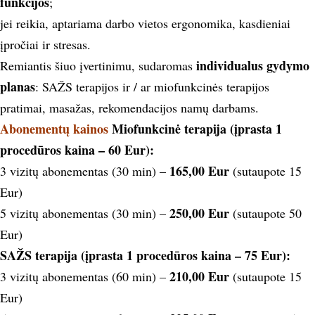
funkcijos
;
jei reikia, aptariama darbo vietos ergonomika, kasdieniai
įpročiai ir stresas.
individualus gydymo
Remiantis šiuo įvertinimu, sudaromas
planas
: SAŽS terapijos ir / ar miofunkcinės terapijos
pratimai, masažas, rekomendacijos namų darbams.
Abonementų kainos
Miofunkcinė terapija (įprasta 1
procedūros kaina – 60 Eur):
165,00 Eur
3 vizitų abonementas (30 min) –
(sutaupote 15
Eur)
250,00 Eur
5 vizitų abonementas (30 min) –
(sutaupote 50
Eur)
SAŽS terapija (įprasta 1 procedūros kaina – 75 Eur):
210,00 Eur
3 vizitų abonementas (60 min) –
(sutaupote 15
Eur)