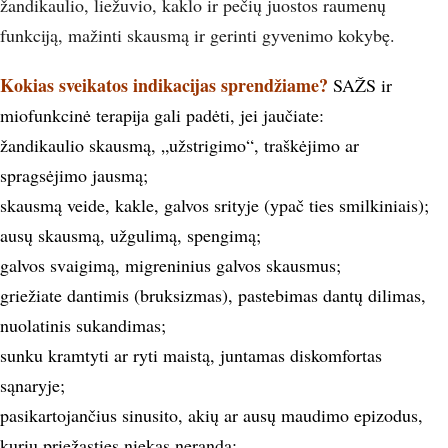
žandikaulio, liežuvio, kaklo ir pečių juostos raumenų
funkciją, mažinti skausmą ir gerinti gyvenimo kokybę.
Kokias sveikatos indikacijas sprendžiame?
SAŽS ir
miofunkcinė terapija gali padėti, jei jaučiate:
žandikaulio skausmą, „užstrigimo“, traškėjimo ar
spragsėjimo jausmą;
skausmą veide, kakle, galvos srityje (ypač ties smilkiniais);
ausų skausmą, užgulimą, spengimą;
galvos svaigimą, migreninius galvos skausmus;
griežiate dantimis (bruksizmas), pastebimas dantų dilimas,
nuolatinis sukandimas;
sunku kramtyti ar ryti maistą, juntamas diskomfortas
sąnaryje;
pasikartojančius sinusito, akių ar ausų maudimo epizodus,
kurių priežasties niekas neranda;