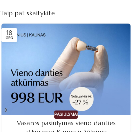
Taip pat skaitykite
18
GEG
PASIŪLYMAI
Vasaros pasiūlymas vieno danties
atkūrimui Kaune ir Vilniuje