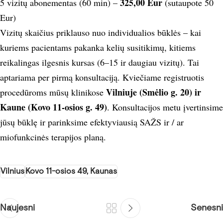
325,00 Eur
5 vizitų abonementas (60 min) –
(sutaupote 50
Eur)
Vizitų skaičius priklauso nuo individualios būklės – kai
kuriems pacientams pakanka kelių susitikimų, kitiems
reikalingas ilgesnis kursas (6–15 ir daugiau vizitų). Tai
aptariama per pirmą konsultaciją.
Kviečiame registruotis
Vilniuje (Smėlio g. 20) ir
procedūroms
mūsų klinikose
Kaune (Kovo 11-osios g. 49)
. Konsultacijos metu įvertinsime
jūsų būklę ir parinksime efektyviausią SAŽS ir / ar
miofunkcinės terapijos planą.
Vilnius
Kovo 11-osios 49, Kaunas
Naujesni
Senesni