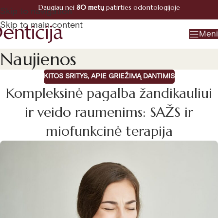
Daugiau nei
80 metų
patirties odontologijoje
Registracija
Skip to navigation
+370 660 07770
Skip to main content
Men
Naujienos
KITOS SRITYS
,
APIE GRIEŽIMĄ DANTIMIS
Kompleksinė pagalba žandikauliui
ir veido raumenims: SAŽS ir
miofunkcinė terapija