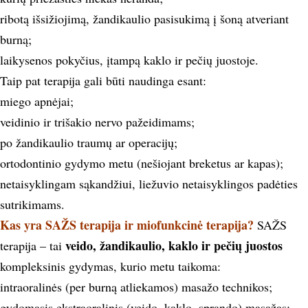
ribotą išsižiojimą, žandikaulio pasisukimą į šoną atveriant
burną;
laikysenos pokyčius, įtampą kaklo ir pečių juostoje.
Taip pat terapija gali būti naudinga esant:
miego apnėjai;
veidinio ir trišakio nervo pažeidimams;
po žandikaulio traumų ar operacijų;
ortodontinio gydymo metu (nešiojant breketus ar kapas);
netaisyklingam sąkandžiui, liežuvio netaisyklingos padėties
sutrikimams.
Kas yra SAŽS terapija ir miofunkcinė terapija?
SAŽS
veido, žandikaulio, kaklo ir pečių juostos
terapija – tai
kompleksinis gydymas, kurio metu taikoma:
intraoralinės (per burną atliekamos) masažo technikos;
gydomasis ekstraoralinis (veido, kaklo, sprando) masažas;