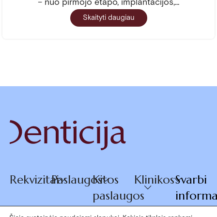
– nuo pirmojo etapo, implantacijos,...
Skaityti daugiau
Rekvizitai
Paslaugos
Kitos
Klinikos
Svarbi
paslaugos
informa