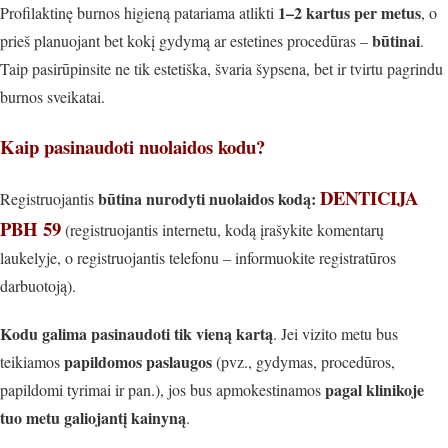
1–2 kartus per metus
Profilaktinę burnos higieną patariama atlikti
, o
būtinai
prieš planuojant bet kokį gydymą ar estetines procedūras –
.
Taip pasirūpinsite ne tik estetiška, švaria šypsena, bet ir tvirtu pagrindu
burnos sveikatai.
Kaip pasinaudoti nuolaidos kodu?
DENTICIJA
būtina nurodyti nuolaidos kodą:
Registruojantis
PBH 59
(registruojantis internetu, kodą įrašykite komentarų
laukelyje, o registruojantis telefonu – informuokite registratūros
darbuotoją).
Kodu galima pasinaudoti tik vieną kartą
.
Jei vizito metu bus
papildomos paslaugos
teikiamos
(pvz., gydymas, procedūros,
pagal klinikoje
papildomi tyrimai ir pan.), jos bus apmokestinamos
tuo metu galiojantį kainyną
.