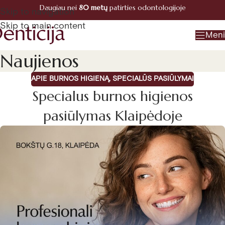
Daugiau nei
80 metų
patirties odontologijoje
Registracija
Skip to navigation
+370 660 07770
Skip to main content
Men
Naujienos
APIE BURNOS HIGIENĄ
,
SPECIALŪS PASIŪLYMAI
Specialus burnos higienos
pasiūlymas Klaipėdoje