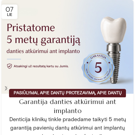
07
LIE
PASIŪLYMAI
,
APIE DANTŲ PROTEZAVIMĄ
,
APIE DANTŲ
Garantija danties atkūrimui ant
IMPLANTACIJĄ
implanto
Denticija klinikų tinkle pradedame taikyti 5 metų
garantiją pavienių dantų atkūrimui ant implantų