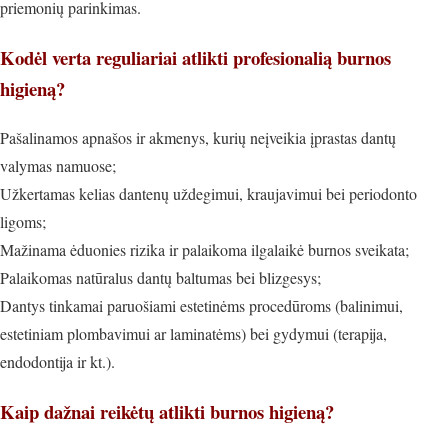
priemonių parinkimas.
Kodėl verta reguliariai atlikti profesionalią burnos
higieną?
Pašalinamos apnašos ir akmenys, kurių neįveikia įprastas dantų
valymas namuose;
Užkertamas kelias dantenų uždegimui, kraujavimui bei periodonto
ligoms;
Mažinama ėduonies rizika ir palaikoma ilgalaikė burnos sveikata;
Palaikomas natūralus dantų baltumas bei blizgesys;
Dantys tinkamai paruošiami estetinėms procedūroms (balinimui,
estetiniam plombavimui ar laminatėms) bei gydymui (terapija,
endodontija ir kt.).
Kaip dažnai reikėtų atlikti burnos higieną?