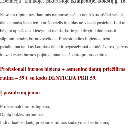
Klaipėdoje, Bokštų g. 18
„Denticija“ klinikoje, įsikūrusioje
.
Kasdien rūpinamės dantimis namuose, tačiau net ir kruopščiai valant
dalis apnašų lieka ten, kur šepetėlis ir siūlas ne visada pasiekia. Laikui
bėgant apnašos sukietėja į akmenis, kurie gali dirginti dantenas ir
silpninti bendrą burnos sveikatą. Profesionalios higienos metu
pašalinama tai, kas kaupiasi tyliai ir nepastebimai – todėl švaros, gaivos
ir sveikesnės burnos pojūtis juntamas iš karto po procedūros.
Profesionali burnos higiena + asmeninė dantų priežiūros
rutina – 59 € su kodu DENTICIJA PBH 59.
Į pasiūlymą įeina:
Profesionali burnos higiena;
Dantų būklės vertinimas;
I
ndividualios dantų priežiūros rutinos sudarymas bei tinkamų