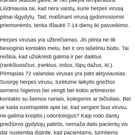
Liūdniausia tai, kad nėra vaistų, kurie herpes virusą
pilnai išgydytų. Tad, malšinant virusą gydomosiomis
priemonėmis, tenka išlaukti 7-14 dienų iki pasveikimo.
Herpes virusas yra užkrečiamas. Jis plinta ne tik
tiesioginio kontakto metu, bet ir oro lašeliniu būdu. Tai
reiškia, kad užsikrėsti galima ir per daiktus
(rankšluosčius, įrankius, indus, lūpų dažus, kt.).
Pirmąsias 72 valandas virusas yra pats aktyviausias.
Susirgę herpes virusu, turėtume laikytis griežtos
asmens higienos bei vengti bet kokio artimesnio
kontakto su šeimos nariais, kolegomis ar bičiuliais. Bet
ar kada susimąstėte apie tai, kad sergant šiuo virusu,
ne-galima kreiptis į odontologus? Kaip rodo dantų
priežiūros gydytojų patirtis, nemaža dalis pacientų vis
dar nustemba išgirdę, kad pacientams, turintiems