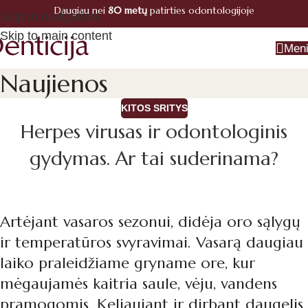
Daugiau nei
80 metų
patirties odontologijoje
Registracija
Skip to navigation
+370 660 07770
Skip to main content
Men
Naujienos
KITOS SRITYS
Herpes virusas ir odontologinis
gydymas. Ar tai suderinama?
Artėjant vasaros sezonui, didėja oro sąlygų
ir temperatūros svyravimai. Vasarą daugiau
laiko praleidžiame gryname ore, kur
mėgaujamės kaitria saule, vėju, vandens
pramogomis. Keliaujant ir dirbant daugelis