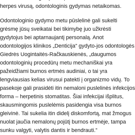
herpes virusą, odontologinis gydymas netaikomas.
Odontologinio gydymo metu pūslelinė gali sukelti
grėsmę jūsų sveikatai bei tikimybę juo užkrėsti
gydytojus bei aptarnaujantį personalą. Anot
odontologijos klinikos „Denticija” gydyto-jos odontologės
Giedrės Uogintaitės-Račkauskienės, „daugumos
odontologinių procedūrų metu mechaniškai yra
pažeidžiami burnos ertmės audiniai, o tai yra
lengviausias kelias virusui patekti į organizmo vidų. To
pasekoje gali prasidėti itin nemaloni puslelinės infekcijos
forma – herpetinis stomatitas. Šiai infekcijai išplitus,
skausmingomis puslelėmis pasidengia visa burnos
gleivinė. Tai sukelia itin didelį diskomfortą, mat žmogus
nuolat jaučia nemalonų pojūtį burnos ertmėje, tampa
sunku valgyti, valytis dantis ir bendrauti.”