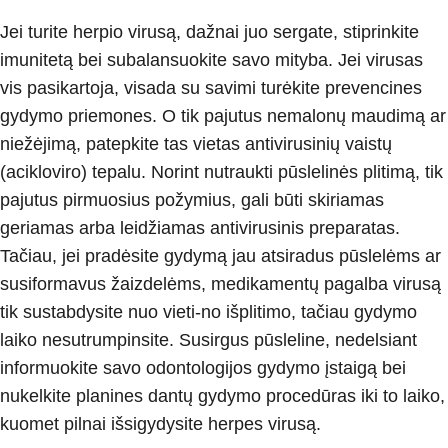
Jei turite herpio virusą, dažnai juo sergate, stiprinkite
imunitetą bei subalansuokite savo mityba. Jei virusas
vis pasikartoja, visada su savimi turėkite prevencines
gydymo priemones. O tik pajutus nemalonų maudimą ar
niežėjimą, patepkite tas vietas antivirusinių vaistų
(acikloviro) tepalu. Norint nutraukti pūslelinės plitimą, tik
pajutus pirmuosius požymius, gali būti skiriamas
geriamas arba leidžiamas antivirusinis preparatas.
Tačiau, jei pradėsite gydymą jau atsiradus pūslelėms ar
susiformavus žaizdelėms, medikamentų pagalba virusą
tik sustabdysite nuo vieti-no išplitimo, tačiau gydymo
laiko nesutrumpinsite. Susirgus pūsleline, nedelsiant
informuokite savo odontologijos gydymo įstaigą bei
nukelkite planines dantų gydymo procedūras iki to laiko,
kuomet pilnai išsigydysite herpes virusą.