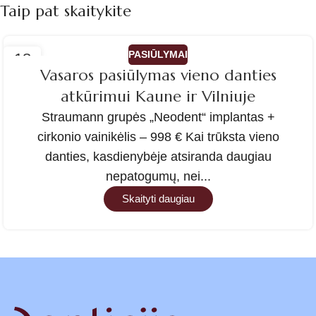
Taip pat skaitykite
PASIŪLYMAI
18
Vasaros pasiūlymas vieno danties
GEG
atkūrimui Kaune ir Vilniuje
Straumann grupės „Neodent“ implantas +
cirkonio vainikėlis – 998 € Kai trūksta vieno
danties, kasdienybėje atsiranda daugiau
nepatogumų, nei...
Skaityti daugiau