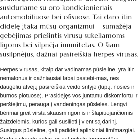
susiduriame su oro kondicionieriais
automobiliuose bei ofisuose. Tai daro itin
didelę įtaką mūsų organizmui – sumažėja
gebėjimas priešintis virusų sukeliamoms
ligoms bei silpnėja imunitetas. O šiam
susilpnėjus, dažnai pasireiškia herpes virusas.
Herpes virusas, kitaip dar vadinamas pūsleline, yra itin
nemalonus ir dažniausiai labai pastebi-mas, nes
daugeliu atvejų pasireiškia veido srityje (lūpų, nosies ir
burnos plotuose). Prasidėjęs vos juntamu diskomfortu ir
perštėjimu, perauga į vandeningas pūsleles. Lengvi
bėrimai greit virsta skausmingomis ir šlapiuojančiomis
žaizdelėmis, kurios gali susilieti į vientisą darinį.
Susirgus pūsleline, gali padidėti aplinkiniai limfmazgiai.
Kartais skauda galva, ar net pakyla temperatūra.