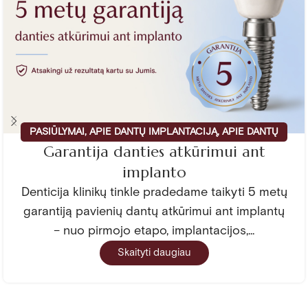
PASIŪLYMAI
,
APIE DANTŲ IMPLANTACIJĄ
,
APIE DANTŲ
Garantija danties atkūrimui ant
PROTEZAVIMĄ
implanto
Denticija klinikų tinkle pradedame taikyti 5 metų
garantiją pavienių dantų atkūrimui ant implantų
– nuo pirmojo etapo, implantacijos,...
Skaityti daugiau