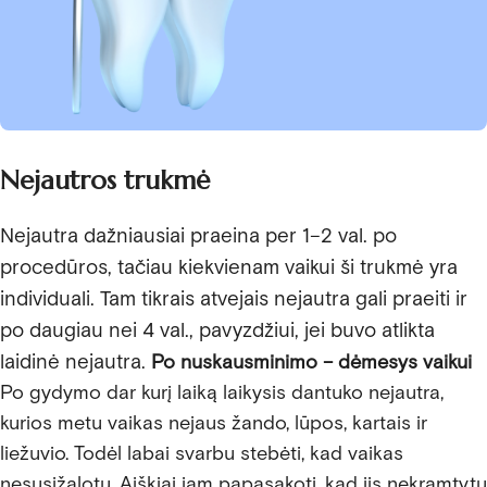
Nejautros trukmė
Nejautra dažniausiai praeina per 1–2 val. po
procedūros, tačiau kiekvienam vaikui ši trukmė yra
individuali. Tam tikrais atvejais nejautra gali praeiti ir
po daugiau nei 4 val., pavyzdžiui, jei buvo atlikta
laidinė nejautra.
Po nuskausminimo – dėmesys vaikui
Po gydymo dar kurį laiką laikysis dantuko nejautra,
kurios metu vaikas nejaus žando, lūpos, kartais ir
liežuvio. Todėl labai svarbu stebėti, kad vaikas
nesusižalotų. Aiškiai jam papasakoti, kad jis nekramtytų