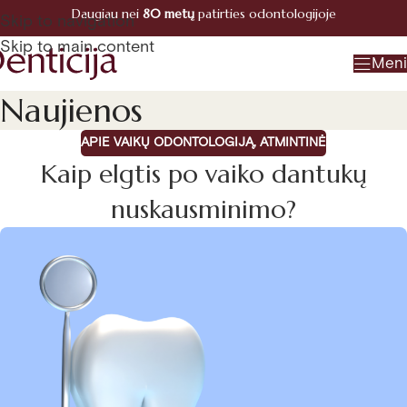
Daugiau nei
80 metų
patirties odontologijoje
Registracija
Skip to navigation
+370 660 07770
Skip to main content
Men
Naujienos
APIE VAIKŲ ODONTOLOGIJĄ
,
ATMINTINĖ
Kaip elgtis po vaiko dantukų
nuskausminimo?