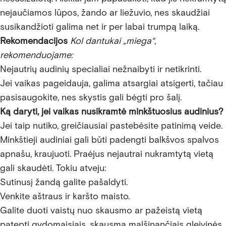
nejaučiamos lūpos, žando ar liežuvio, nes skaudžiai
susikandžioti galima net ir per labai trumpą laiką.
Rekomendacijos
Kol dantukai „miega“,
rekomenduojame:
Nejautrių audinių specialiai nežnaibyti ir netikrinti.
Jei vaikas pageidauja, galima atsargiai atsigerti, tačiau
pasisaugokite, nes skystis gali bėgti pro šalį.
Ką daryti, jei vaikas nusikramtė minkštuosius audinius?
Jei taip nutiko, greičiausiai pastebėsite patinimą veide.
Minkštieji audiniai gali būti padengti balkšvos spalvos
apnašu, kraujuoti. Praėjus nejautrai nukramtytą vietą
gali skaudėti. Tokiu atveju:
Sutinusį žandą galite pašaldyti.
Venkite aštraus ir karšto maisto.
Galite duoti vaistų nuo skausmo ar pažeistą vietą
patepti gydomaisiais, skausmą malšinančiais gleivinės