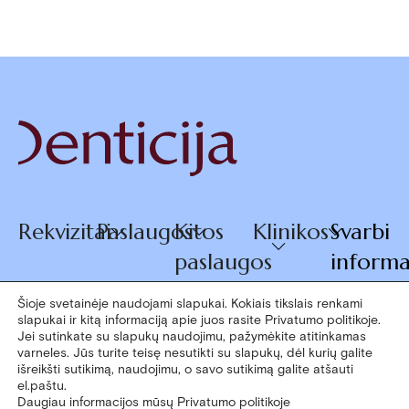
Rekvizitai
Paslaugos
Kitos
Klinikos
Svarbi
paslaugos
informa
Šioje svetainėje naudojami slapukai. Kokiais tikslais renkami
slapukai ir kitą informaciją apie juos rasite Privatumo politikoje.
© 2026
Jei sutinkate su slapukų naudojimu, pažymėkite atitinkamas
+370 660
varneles. Jūs turite teisę nesutikti su slapukų, dėl kurių galite
Denticija
išreikšti sutikimą, naudojimu, o savo sutikimą galite atšauti
07770
el.paštu.
Daugiau informacijos mūsų Privatumo politikoje