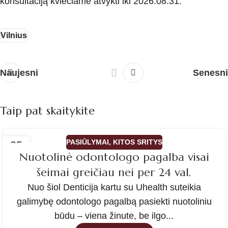
konsultaciją kviečiame atvykti iki 2026.08.31.
Vilnius
Naujesni
Senesni
Taip pat skaitykite
PASIŪLYMAI
,
KITOS SRITYS
05
Nuotolinė odontologo pagalba visai
KOV
šeimai greičiau nei per 24 val.
Nuo šiol Denticija kartu su Uhealth suteikia
galimybę odontologo pagalbą pasiekti nuotoliniu
būdu – viena žinute, be ilgo...