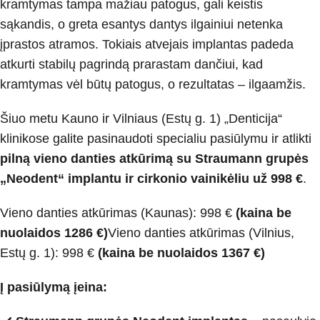
kramtymas tampa mažiau patogus, gali keistis
sąkandis, o greta esantys dantys ilgainiui netenka
įprastos atramos. Tokiais atvejais implantas padeda
atkurti stabilų pagrindą prarastam dančiui, kad
kramtymas vėl būtų patogus, o rezultatas – ilgaamžis.
Šiuo metu Kauno ir Vilniaus (Estų g. 1) „Denticija“
klinikose galite pasinaudoti specialiu pasiūlymu ir atlikti
pilną vieno danties atkūrimą su Straumann grupės
„Neodent“ implantu ir cirkonio vainikėliu už 998 €
.
Vieno danties atkūrimas (Kaunas): 998 €
(kaina be
nuolaidos 1286 €)
Vieno danties atkūrimas (Vilnius,
Estų g. 1): 998 €
(kaina be nuolaidos 1367 €)
Į pasiūlymą įeina: