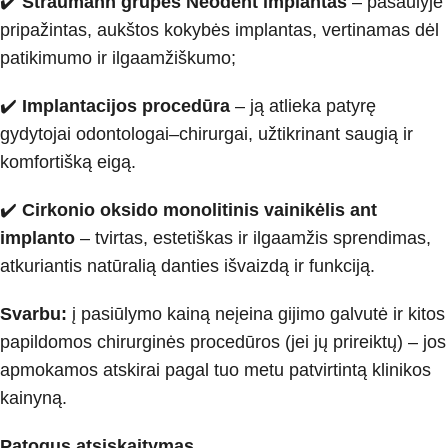
✔️
Straumann grupės Neodent implantas
– pasaulyje
pripažintas, aukštos kokybės implantas, vertinamas dėl
patikimumo ir ilgaamžiškumo;
✔️
Implantacijos procedūra
– ją atlieka patyrę
gydytojai odontologai–chirurgai, užtikrinant saugią ir
komfortišką eigą.
✔️
Cirkonio oksido monolitinis vainikėlis ant
implanto
– tvirtas, estetiškas ir ilgaamžis sprendimas,
atkuriantis natūralią danties išvaizdą ir funkciją.
Svarbu:
į pasiūlymo kainą neįeina gijimo galvutė ir kitos
papildomos chirurginės procedūros (jei jų prireiktų) – jos
apmokamos atskirai pagal tuo metu patvirtintą klinikos
kainyną.
Patogus atsiskaitymas