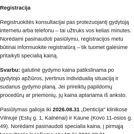
Registracija
Registruokitės konsultacijai pas protezuojantį gydytoją
internetu arba telefonu – tai užtruks vos kelias minutes.
Norėdami pasinaudoti pasiūlymu, registracijos metu
būtinai informuokite registratūrą – tik tuomet galėsime
pritaikyti specialią kainą.
Svarbu:
galutinė gydymo kaina patikslinama po
gydytojo apžiūros, įvertinus individualią situaciją ir
sudarius gydymo planą. Jei prireiktų papildomų
procedūrų ar priemonių, jų kaina aptariama iš anksto.
Pasiūlymas galioja iki
2026.08.31
„Denticija“ klinikose
Vilniuje (Estų g. 1, Kalnėnai) ir Kaune (Kovo 11-osios g.
49). Norėdami pasinaudoti specialia kaina, į pirmąją