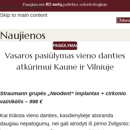
Daugiau nei
80 metų
patirties odontologijoje
Registracija
Skip to navigation
+370 660 07770
Skip to main content
Men
Naujienos
PASIŪLYMAI
Vasaros pasiūlymas vieno danties
atkūrimui Kaune ir Vilniuje
Straumann grupės „Neodent“ implantas + cirkonio
vainikėlis – 998 €
Kai trūksta vieno danties, kasdienybėje atsiranda
daugiau nepatogumų, nei gali atrodyti iš pirmo žvilgsnio: