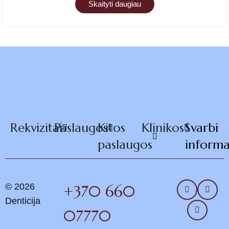
Skaityti daugiau
Rekvizitai
Paslaugos
Kitos
Klinikos
Svarbi
paslaugos
informa
© 2026
+370 660
Denticija
07770