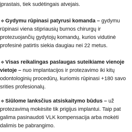
įprastais, tiek sudėtingais atvejais.
🔹
Gydymu rūpinasi patyrusi komanda
–
gydymu
rūpinasi viena stipriausių burnos chirurgų ir
protezuojančių gydytojų komandų, kurios vidutinė
profesinė patirtis siekia daugiau nei 22 metus.
🔹
Visas reikalingas paslaugas suteikiame vienoje
vietoje
–
nuo implantacijos ir protezavimo iki kitų
odontologinių procedūrų, kuriomis rūpinasi +180 savo
srities profesionalų.
🔹
Siūlome lanksčius atsiskaitymo būdus
–
už
protezavimą mokėsite tik prigijus implantui. Taip pat
galima pasinaudoti VLK kompensacija arba mokėti
dalimis be pabrangimo.