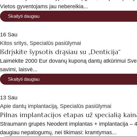
Vietos gyventojams jau nebereikia...
Skaityti daugiau
16
Sau
Kitos sritys
,
Specialūs pasiūlymai
Išdrįskite šypsotis drąsiau su „Denticija“
Laimėkite 2000 Eur dovanų kuponą dantų atkūrimui Sveik
savimi, laisvė...
Skaityti daugiau
13
Sau
Apie dantų implantaciją
,
Specialūs pasiūlymai
Pilnas implantacijos etapas už specialią kain
Straumann grupės Neodent implantas + implantacija – 49
daugiau nepatogumų, nei tikimasi: kramtymas...