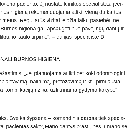
vieno paciento. Jį nustato klinikos specialistas, įver­
urnos higieną reko­menduojama atlikti vieną du kartus
er metus. Regulia­rūs vizitai leidžia laiku pastebėti ne­
. Burnos higie­na gali apsaugoti nuo pavojingų dan­tų ir
ikaulio kaulo tirpimo“, – dalijasi specialistė D.
NALI BURNOS HIGIENA
žastimis: „Jei planuojama atlikti bet kokį odontolo­ginį
lantavi­mą, balinimą, protezavimą ir kt., pir­miausia
a komplikacijų rizika, užtikrinama gydymo kokybė“.
aks. Sveika šypse­na – komandinis darbas tiek specia­
 kai pacientas sako:„Mano dantys prasti, nes ir mano se­