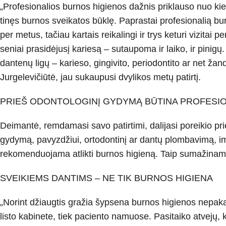
„Profesionalios burnos higienos daž­nis priklauso nuo kiek
tinęs burnos sveikatos būklę. Papras­tai profesionalią b
per metus, tačiau kartais reikalingi ir trys keturi vizitai p
seniai prasidėjusį kariesą – sutaupo­ma ir laiko, ir pinigų
dantenų ligų – karieso, gingivito, periodontito ar net žand
Jurgelevičiūtė, jau sukaupusi dvylikos metų patirtį.
PRIEŠ ODONTOLOGINĮ GYDYMĄ BŪTINA PROFESIO
Deimantė, remdamasi savo patirti­mi, dalijasi poreikio prie
gydymą, pavyzdžiui, ortodonti­nį ar dantų plombavimą, imp
rekomenduojama atlikti bur­nos higieną. Taip sumažinam
SVEIKIEMS DANTIMS – NE TIK BURNOS HIGIENA
„Norint džiaugtis gražia šypsena bur­nos higienos nepak
listo kabinete, tiek paciento namuose. Pasitaiko atvejų,