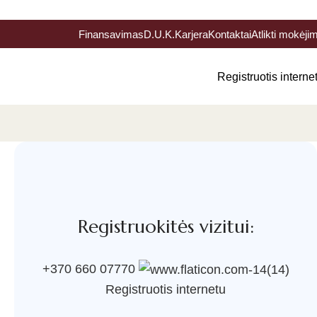
Finansavimas
D.U.K.
Karjera
Kontaktai
Atlikti mokėji
Registruotis interne
Registruokitės vizitui:
+370 660 07770
Registruotis internetu