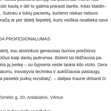
o kaulą ir dėl to galima prarasti dantis. Kitas klaidin­
. Sutinku ir to­kių pacientų, kuriems niekas nebu­vo
ą ar per di­delį šepetėlį, kuris visiškai neatlieka savo
DEDA PROFESIONALUMAS
rtį, esu atsi­rinkusi geriausias burnos priežiūros
čius kaip dantų jautrumas. Būtent tai didžiausia pa­
eina ją įveikę – su šypsena veide laukia kito vizito. Gera
onalumu, inova­tyvia technika ir aukščiausia paslau­gų
a pasiekti puikių rezultatų“, – dalijasi Kaune dirbanti D.
Smėlio g. 20, Antakalnis, Vilnius
as ir ilgaamžis rezultatas