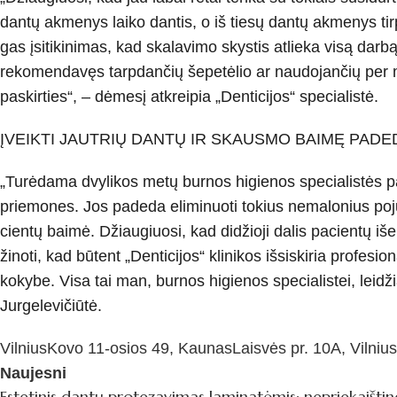
dantų akmenys laiko dantis, o iš tiesų dantų akmenys tirpd
gas įsitikinimas, kad skalavimo skystis atlieka visą darbą
rekomendavęs tarpdančių šepetė­lio ar naudojančių per maž
paskirties“, – dėmesį atkreipia „Denticijos“ specialistė.
ĮVEIKTI JAUTRIŲ DANTŲ IR SKAUSMO BAIMĘ PA
„Turėdama dvylikos metų burnos hi­gienos specialistės pati
priemones. Jos padeda eliminuoti to­kius nemalonius pojū
cientų baimė. Džiaugiuosi, kad didžio­ji dalis pacientų iš
žinoti, kad būtent „Denticijos“ klini­kos išsiskiria profesi
kokybe. Visa tai man, burnos higie­nos specialistei, leidži
Jurgelevičiūtė.
Vilnius
Kovo 11-osios 49, Kaunas
Laisvės pr. 10A, Vilnius
Naujesni
Estetinis dantų protezavimas laminatėmis: nepriekaišting