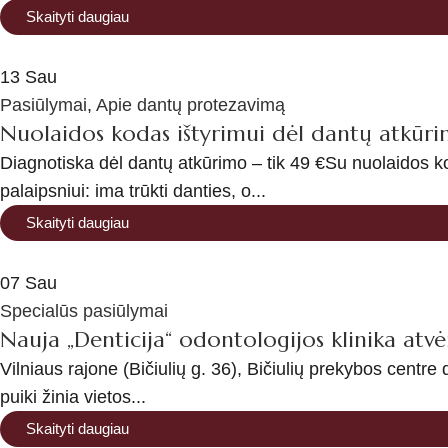
Skaityti daugiau
13
Sau
Pasiūlymai
,
Apie dantų protezavimą
Nuolaidos kodas ištyrimui dėl dantų atkūr
Diagnotiska dėl dantų atkūrimo – tik 49 €Su nuolaidos
palaipsniui: ima trūkti danties, o...
Skaityti daugiau
07
Sau
Specialūs pasiūlymai
Nauja „Denticija“ odontologijos klinika atvė
Vilniaus rajone (Bičiulių g. 36), Bičiulių prekybos centre 
puiki žinia vietos...
Skaityti daugiau