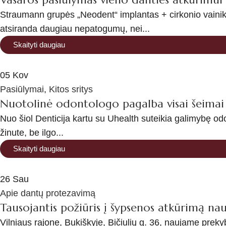
Straumann grupės „Neodent“ implantas + cirkonio vainikė
atsiranda daugiau nepatogumų, nei...
Skaityti daugiau
05
Kov
Pasiūlymai
,
Kitos sritys
Nuotolinė odontologo pagalba visai šeimai g
Nuo šiol Denticija kartu su Uhealth suteikia galimybę od
žinute, be ilgo...
Skaityti daugiau
26
Sau
Apie dantų protezavimą
Tausojantis požiūris į šypsenos atkūrimą nauj
Vilniaus rajone, Bukiškyje, Bičiulių g. 36, naujame prekyb