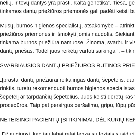
nelių, ir tėvų dantys yra prasti. Kal­ta genetika“. Tiesa, ge
tinkamos dantų priežiūros priemo­nės gali padėti keisti b
Mūsų, burnos higienos specialistų, atsakomybė – atrinkti
priežiūros priemones ir išmokyti jomis naudotis. Siekiant 
tinkama burnos priežiūra namuose. Žinoma, svar­bu ir vi
dantų prie­šas. Todėl juos reikėtų vartoti saikin­gai“, – ti
SVARBIAUSIOS DANTŲ PRIEŽIŪROS RUTINOS PR
„Įprastai dantų priežiūrai reikalingas dantų šepetėlis, da
rinktis, turėtų rekomenduoti burnos higienos specialistas.
šepetėlį ar tarpdančių šepetėlius. Juos keisti derėtų kas
procedūros. Taip pat persirgus peršalimu, gripu, lūpų pūsl
NETEISINGI PACIENTŲ ĮSITIKINIMAI, DĖL KURIŲ K
„Džiaugiuosi, kad jau labai retai ten­ka su tokiais susidur