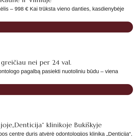
lis – 998 € Kai trūksta vieno danties, kasdienybėje
reičiau nei per 24 val.
ontologo pagalbą pasiekti nuotoliniu būdu – viena
oje„Denticija“ klinikoje Bukiškyje
os centre duris atvėrė odontologijos klinika „Denticija“.