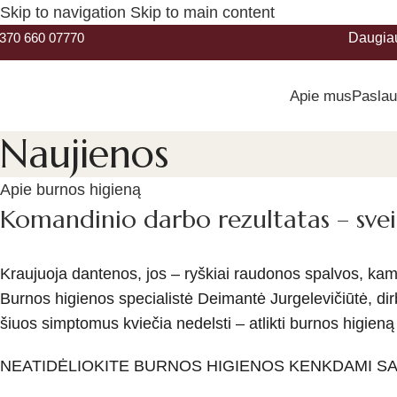
Skip to navigation
Skip to main content
370 660 07770
Daugia
Apie mus
Pasla
Naujienos
Apie burnos higieną
Komandinio darbo rezultatas – sveik
Kraujuoja dante­nos, jos – ryškiai raudonos spalvos, k
Burnos higienos specialistė Deimantė Jurgelevičiūtė, dir­b
šiuos simptomus kviečia nedelsti – at­likti burnos higieną
NEATIDĖLIOKITE BURNOS HIGIENOS KENKDAMI SA