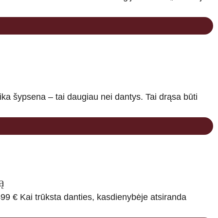
a šypsena – tai daugiau nei dantys. Tai drąsa būti
ą
9 € Kai trūksta danties, kasdienybėje atsiranda