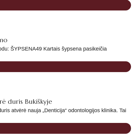
imo
 kodu: ŠYPSENA49 Kartais šypsena pasikeičia
rė duris Bukiškyje
duris atvėrė nauja „Denticija“ odontologijos klinika. Tai