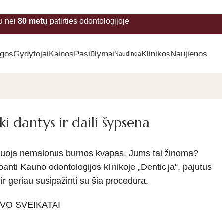
u nei
80 metų
patirties odontologijoje
ugos
Gydytojai
Kainos
Pasiūlymai
Klinikos
Naujienos
Naudinga
i dantys ir daili šypsena
amuoja nemalo­nus burnos kvapas. Jums tai žinoma?
anti Kauno odon­tologijos klinikoje „Denticija“, pajutus
 ir geriau susipažinti su šia procedūra.
VO SVEIKATAI