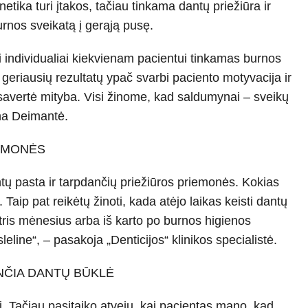
netika turi įta­kos, tačiau tinkama dantų priežiūra ir
urnos sveikatą į gerąją pusę.
 in­dividualiai kiekvienam pacientui tin­kamas burnos
geriausių rezultatų ypač svarbi pa­ciento motyvacija ir
savertė mityba. Visi žinome, kad saldumynai – sveikų
kina Deimantė.
IEMONĖS
ntų pasta ir tarp­dančių priežiūros priemonės. Kokias
 Taip pat reikėtų žinoti, kada atėjo laikas keisti dantų
 tris mėnesius arba iš karto po burnos higienos
eline“, – pasakoja „Denticijos“ klinikos specialistė.
ENČIA DANTŲ BŪKLĖ
ti. Tačiau pasi­taiko atvejų, kai pacientas mano, kad