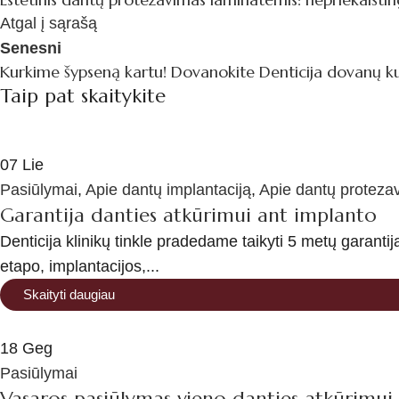
Atgal į sąrašą
Senesni
Kurkime šypseną kartu! Dovanokite Denticija dovanų 
Taip pat skaitykite
07
Lie
Pasiūlymai
,
Apie dantų implantaciją
,
Apie dantų proteza
Garantija danties atkūrimui ant implanto
Denticija klinikų tinkle pradedame taikyti 5 metų garanti
etapo, implantacijos,...
Skaityti daugiau
18
Geg
Pasiūlymai
Vasaros pasiūlymas vieno danties atkūrimui 