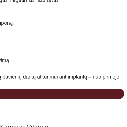
kuponą
vimą
ją pavienių dantų atkūrimui ant implantų – nuo pirmojo
Kaune ir Vilniuje