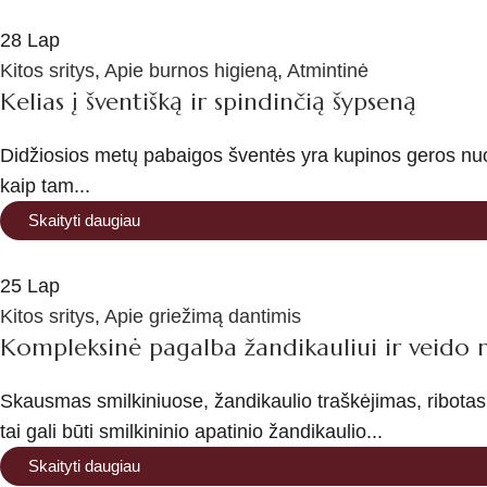
28
Lap
Kitos sritys
,
Apie burnos higieną
,
Atmintinė
Kelias į šventišką ir spindinčią šypseną
Didžiosios metų pabaigos šventės yra kupinos geros nuot
kaip tam...
Skaityti daugiau
25
Lap
Kitos sritys
,
Apie griežimą dantimis
Kompleksinė pagalba žandikauliui ir veido 
Skausmas smilkiniuose, žandikaulio traškėjimas, ribotas
tai gali būti smilkininio apatinio žandikaulio...
Skaityti daugiau