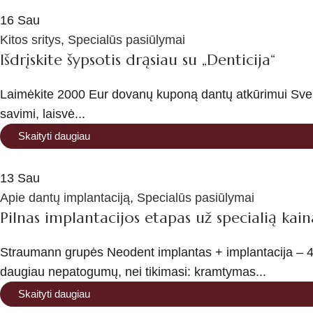
16
Sau
Kitos sritys
,
Specialūs pasiūlymai
Išdrįskite šypsotis drąsiau su „Denticija“
Laimėkite 2000 Eur dovanų kuponą dantų atkūrimui Sveik
savimi, laisvė...
Skaityti daugiau
13
Sau
Apie dantų implantaciją
,
Specialūs pasiūlymai
Pilnas implantacijos etapas už specialią kain
Straumann grupės Neodent implantas + implantacija – 49
daugiau nepatogumų, nei tikimasi: kramtymas...
Skaityti daugiau