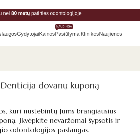
u nei
80 metų
patirties odontologijoje
NAUDINGA
slaugos
Gydytojai
Kainos
Pasiūlymai
Klinikos
Naujienos
 Denticija dovanų kuponą
os, kuri nustebintų Jums brangiausius
ną. Įkvėpkite nevaržomai šypsotis ir
ygio odontologijos paslaugas.