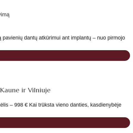
vimą
ją pavienių dantų atkūrimui ant implantų – nuo pirmojo
Kaune ir Vilniuje
lis – 998 € Kai trūksta vieno danties, kasdienybėje