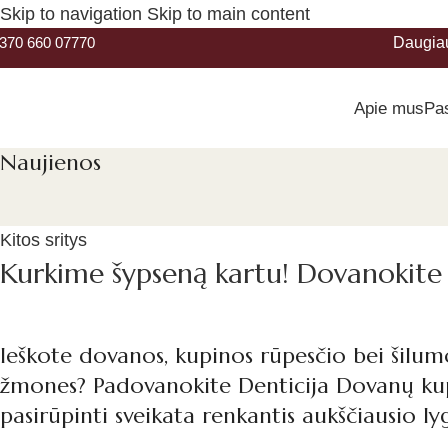
Skip to navigation
Skip to main content
370 660 07770
Daugia
Apie mus
Pa
Naujienos
Kitos sritys
Kurkime šypseną kartu! Dovanokite
Ieškote dovanos, kupinos rūpesčio bei šilum
žmones? Padovanokite Denticija Dovanų kupo
pasirūpinti sveikata renkantis aukščiausio l