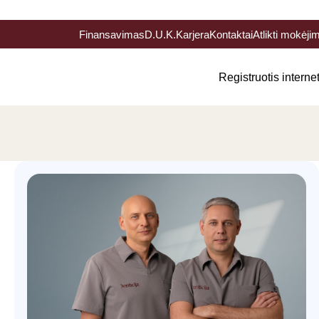
Finansavimas
D.U.K.
Karjera
Kontaktai
Atlikti mokėji
Registruotis interne