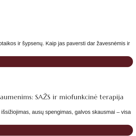
aikos ir šypsenų. Kaip jas paversti dar žavesnėmis ir
raumenims: SAŽS ir miofunkcinė terapija
 išsižiojimas, ausų spengimas, galvos skausmai – visa