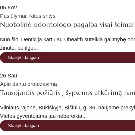
05
Kov
Pasiūlymai
,
Kitos sritys
Nuotolinė odontologo pagalba visai šeimai g
Nuo šiol Denticija kartu su Uhealth suteikia galimybę od
žinute, be ilgo...
Skaityti daugiau
26
Sau
Apie dantų protezavimą
Tausojantis požiūris į šypsenos atkūrimą nauj
Vilniaus rajone, Bukiškyje, Bičiulių g. 36, naujame prekyb
Vietos gyventojams jau nebereikia...
Skaityti daugiau