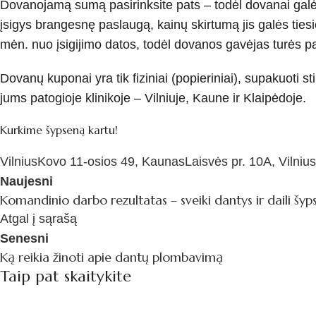
Dovanojamą sumą pasirinksite pats – todėl dovanai galėsi
įsigys brangesnę paslaugą, kainų skirtumą jis galės tie
mėn. nuo įsigijimo datos, todėl dovanos gavėjas turės pak
Dovanų kuponai yra tik fiziniai (popieriniai), supakuoti s
jums patogioje klinikoje – Vilniuje, Kaune ir Klaipėdoje.
Kurkime šypseną kartu!
Vilnius
Kovo 11-osios 49, Kaunas
Laisvės pr. 10A, Vilnius
Naujesni
Komandinio darbo rezultatas – sveiki dantys ir daili šyp
Atgal į sąrašą
Senesni
Ką reikia žinoti apie dantų plombavimą
Taip pat skaitykite