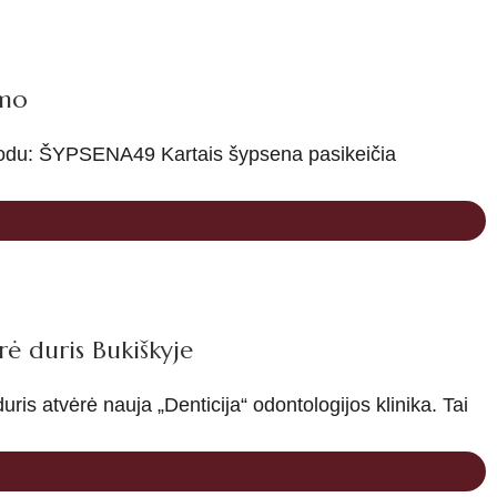
imo
 kodu: ŠYPSENA49 Kartais šypsena pasikeičia
rė duris Bukiškyje
duris atvėrė nauja „Denticija“ odontologijos klinika. Tai