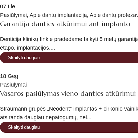
07
Lie
Pasiūlymai
,
Apie dantų implantaciją
,
Apie dantų proteza
Garantija danties atkūrimui ant implanto
Denticija klinikų tinkle pradedame taikyti 5 metų garanti
etapo, implantacijos,...
Skaityti daugiau
18
Geg
Pasiūlymai
Vasaros pasiūlymas vieno danties atkūrimui 
Straumann grupės „Neodent“ implantas + cirkonio vainikė
atsiranda daugiau nepatogumų, nei...
Skaityti daugiau