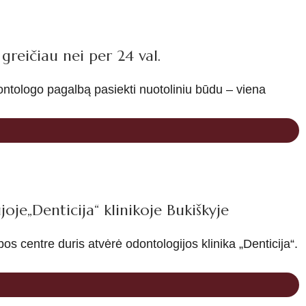
reičiau nei per 24 val.
ontologo pagalbą pasiekti nuotoliniu būdu – viena
oje„Denticija“ klinikoje Bukiškyje
os centre duris atvėrė odontologijos klinika „Denticija“.