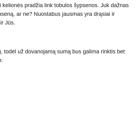
pti kelionės pradžia link tobulos šypsenos. Juk dažnas
ypseną, ar ne? Nuostabus jausmas yra drąsiai ir
ir Jūs.
lų, todėl už dovanojamą sumą bus galima rinktis bet
o: