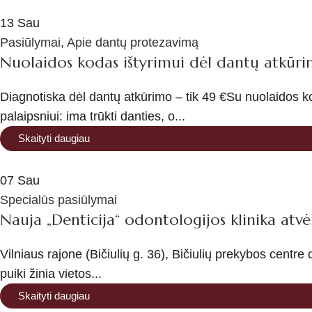
13
Sau
Pasiūlymai
,
Apie dantų protezavimą
Nuolaidos kodas ištyrimui dėl dantų atkūr
Diagnotiska dėl dantų atkūrimo – tik 49 €Su nuolaidos
palaipsniui: ima trūkti danties, o...
Skaityti daugiau
07
Sau
Specialūs pasiūlymai
Nauja „Denticija“ odontologijos klinika atvė
Vilniaus rajone (Bičiulių g. 36), Bičiulių prekybos centre 
puiki žinia vietos...
Skaityti daugiau