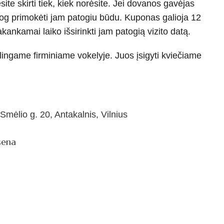
te skirti tiek, kiek norėsite. Jei dovanos gavėjas
siog primokėti jam patogiu būdu. Kuponas galioja 12
ankamai laiko išsirinkti jam patogią vizito datą.
tilingame firminiame vokelyje. Juos įsigyti kviečiame
Smėlio g. 20, Antakalnis, Vilnius
sena