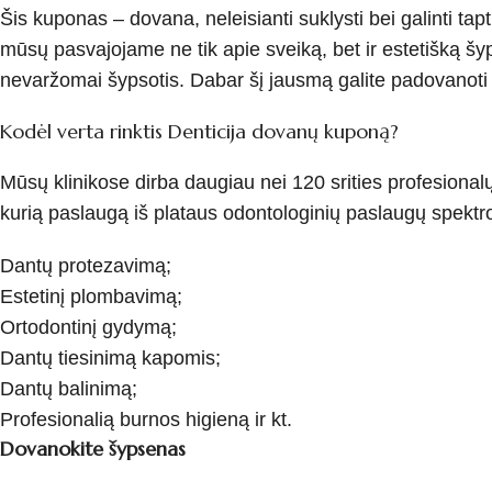
Šis kuponas – dovana, neleisianti suklysti bei galinti ta
mūsų pasvajojame ne tik apie sveiką, bet ir estetišką š
nevaržomai šypsotis. Dabar šį jausmą galite padovanoti 
Kodėl verta rinktis Denticija dovanų kuponą?
Mūsų klinikose dirba daugiau nei 120 srities profesiona
kurią paslaugą iš plataus odontologinių paslaugų spektr
Dantų protezavimą;
Estetinį plombavimą;
Ortodontinį gydymą;
Dantų tiesinimą kapomis;
Dantų balinimą;
Profesionalią burnos higieną ir kt.
Dovanokite šypsenas