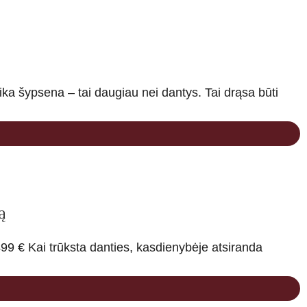
a šypsena – tai daugiau nei dantys. Tai drąsa būti
ą
9 € Kai trūksta danties, kasdienybėje atsiranda